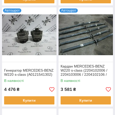
Автошрот
Автошрот
Кардан MERCEDES-BENZ
Генератор MERCEDES-BENZ
W220 s-class (2204102006 /
W220 s-class (A0121541302)
2204103006 / 2204102106 /
2204107406)
В наявності
В наявності
4 476
3 581
₴
₴
Купити
Купити