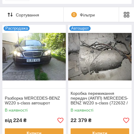
Сортування
0
Фільтри
Распродажа
Автошрот
Коробка перемикання
Разборка MERCEDES-BENZ
передач (АКПП) MERCEDES-
W220 s-class автошрот
BENZ W220 s-class (722632 /
2202701100)
В наявності
В наявності
224
22 379
від
₴
₴
Купити
Купити