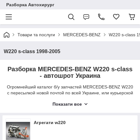
Разборка Автохирург
Товари та послуги
MERCEDES-BENZ
W220 s-class 
W220 s-class 1998-2005
Разборка MERCEDES-BENZ W220 s-class
- автошрот Украина
Огромнейший каталог б/у запчастей MERCEDES-BENZ W220
с пересылкой новой почтой по всей Украине, или курьерской
доставкой по г. Луцк. Не знаете как подобрать нужную
Показати все
запчасть для автомобиля MERCEDES-BENZ W220 s-classа? -
Перезвоните нам в будние дни с 9:00 до 19:00 и
специалисты нашей разборки помогут Вам с подбором
оригинальной б/у запчасти MERCEDES-BENZ W220, или
Агрегати w220
оставьте заявку на покупку и менеджеры автошрота сами с
Вами свяжутся.