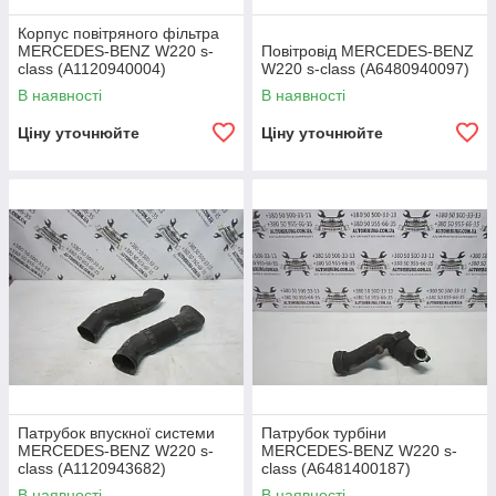
Корпус повітряного фільтра
MERCEDES-BENZ W220 s-
Повітровід MERCEDES-BENZ
class (A1120940004)
W220 s-class (A6480940097)
В наявності
В наявності
Ціну уточнюйте
Ціну уточнюйте
Патрубок впускної системи
Патрубок турбіни
MERCEDES-BENZ W220 s-
MERCEDES-BENZ W220 s-
class (A1120943682)
class (A6481400187)
В наявності
В наявності