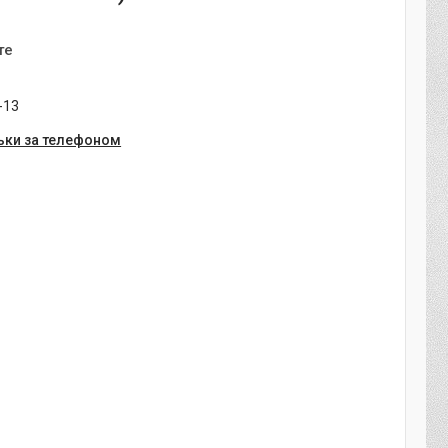
те
-13
ьки за телефоном