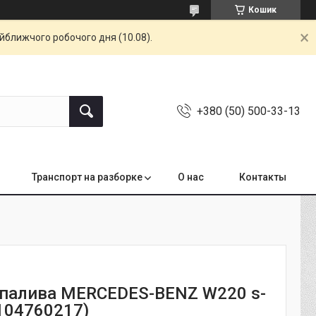
Кошик
айближчого робочого дня (10.08).
+380 (50) 500-33-13
Транспорт на разборке
О нас
Контакты
 палива MERCEDES-BENZ W220 s-
2104760217)