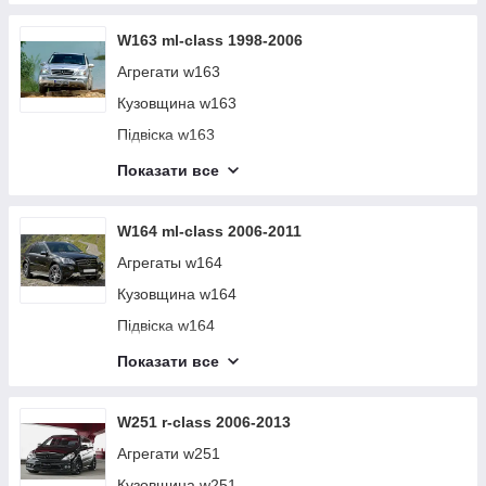
Електро обладнання w221
W163 ml-class 1998-2006
Агрегати w163
Кузовщина w163
Підвіска w163
Салон w163
Показати все
Електро обладнання w163
W164 ml-class 2006-2011
Агрегаты w164
Кузовщина w164
Підвіска w164
Салон w164
Показати все
Електро обладнання w164
W251 r-class 2006-2013
Агрегати w251
Кузовщина w251