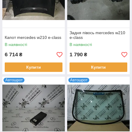
Задня півось mercedes w210
Капот mercedes w210 e-class
e-class
В наявності
В наявності
6 714
1 790
₴
₴
Купити
Купити
Автошрот
Автошрот