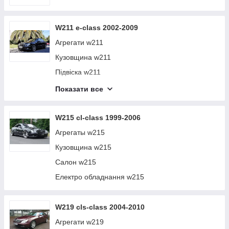
Benz яких немає більше ні на одній авторазборке в Україні.
Ми знаходимося в р. Луцьк, але в інші регіони нашої країни
відправляємо б/у запчастини новою поштою з післяплатою
W211 e-class 2002-2009
(оплата при отриманні).
Агрегати w211
Кузовщина w211
Підвіска w211
Салон w211
Показати все
Електро обладнання w211
W215 cl-class 1999-2006
Агрегаты w215
Кузовщина w215
Салон w215
Електро обладнання w215
W219 cls-class 2004-2010
Агрегати w219