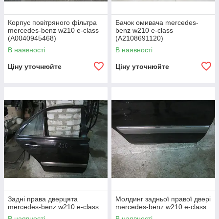
Корпус повітряного фільтра
Бачок омивача mercedes-
mercedes-benz w210 e-class
benz w210 e-class
(A0040945468)
(A2108691120)
В наявності
В наявності
Ціну уточнюйте
Ціну уточнюйте
Задні права дверцята
Молдинг задньої правої двері
mercedes-benz w210 e-class
mercedes-benz w210 e-class
В наявності
В наявності