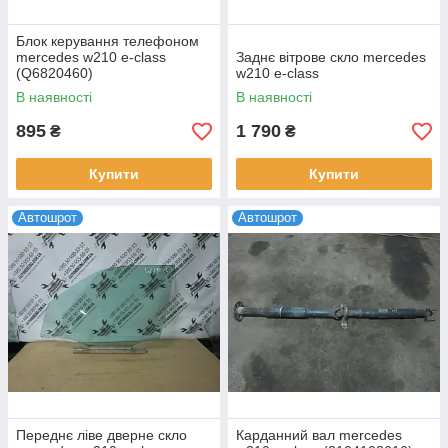
Блок керування телефоном
mercedes w210 e-class
Заднє вітрове скло mercedes
(Q6820460)
w210 e-class
В наявності
В наявності
895
1 790
₴
₴
Купити
Купити
Автошрот
Автошрот
Переднє ліве дверне скло
Карданний вал mercedes