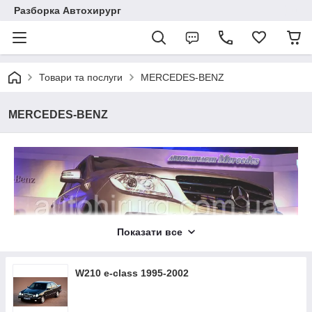
Разборка Автохирург
Товари та послуги
MERCEDES-BENZ
MERCEDES-BENZ
Показати все
Шрот "Автохирург" займається авторазборкой Mercedes-Benz
вже більше десяти років, і за цей час у нас зібрався
W210 e-class 1995-2002
величезний каталог б/у запчастин для ексклюзивних
мерседесів. Чому саме "Автохирург"? - Та тому що тільки у
нас можна придбати оригінальні б/в запчастини Mercedes-