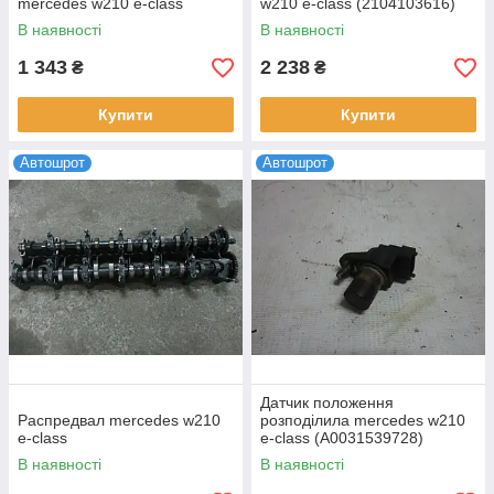
mercedes w210 e-class
w210 e-class (2104103616)
В наявності
В наявності
1 343
2 238
₴
₴
Купити
Купити
Автошрот
Автошрот
Датчик положення
Распредвал mercedes w210
розподілила mercedes w210
e-class
e-class (A0031539728)
В наявності
В наявності