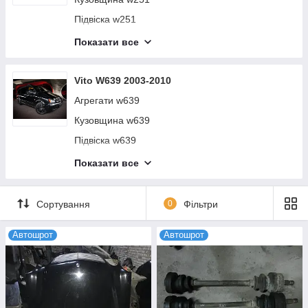
Підвіска w251
Салон w251
Показати все
Електро обладнання w251
Vito W639 2003-2010
Агрегати w639
Кузовщина w639
Підвіска w639
Салон w639
Показати все
Електро обладнання w639
Сортування
0
Фільтри
Автошрот
Автошрот