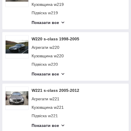
Кузовщина w219
Підвіска w219
Салон w219
Показати все
Електро обладнання w219
W220 s-class 1998-2005
Агрегати w220
Кузовщина w220
Підвіска w220
Салон w220
Показати все
Електро обладнання w220
W221 s-class 2005-2012
Агрегати w221
Кузовщина w221
Підвіска w221
Салон w221
Показати все