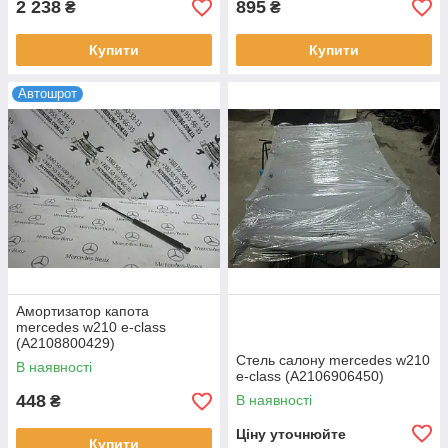
2 238
895
₴
₴
Купити
Купити
Автошрот
Амортизатор капота
mercedes w210 e-class
(A2108800429)
Стель салону mercedes w210
В наявності
e-class (A2106906450)
448
В наявності
₴
Ціну уточнюйте
Купити