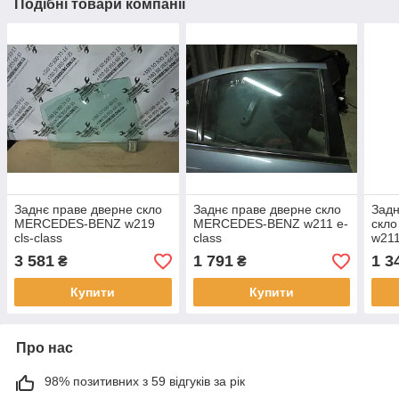
Подібні товари компанії
Заднє праве дверне скло
Заднє праве дверне скло
Задн
MERCEDES-BENZ w219
MERCEDES-BENZ w211 e-
скл
cls-class
class
w211
3 581
1 791
1 3
₴
₴
Купити
Купити
Про нас
98% позитивних з 59 відгуків за рік