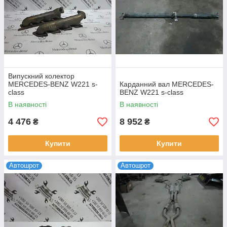
Випускний колектор
MERCEDES-BENZ W221 s-
Карданний вал MERCEDES-
class
BENZ W221 s-class
В наявності
В наявності
4 476
8 952
₴
₴
Купити
Купити
Автошрот
Автошрот