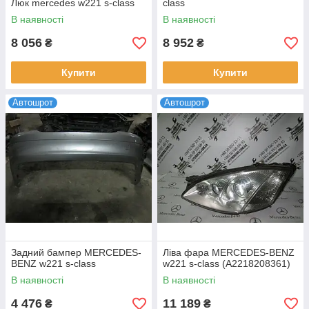
Люк mercedes w221 s-class
class
В наявності
В наявності
8 056
8 952
₴
₴
Купити
Купити
Автошрот
Автошрот
Задний бампер MERCEDES-
Ліва фара MERCEDES-BENZ
BENZ w221 s-class
w221 s-class (A2218208361)
В наявності
В наявності
4 476
11 189
₴
₴