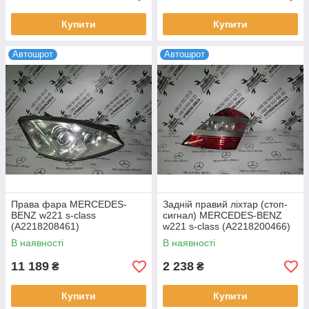
Купити
Купити
Автошрот
Автошрот
Права фара MERCEDES-
Задній правий ліхтар (стоп-
BENZ w221 s-class
сигнал) MERCEDES-BENZ
(A2218208461)
w221 s-class (A2218200466)
В наявності
В наявності
11 189
2 238
₴
₴
Купити
Купити