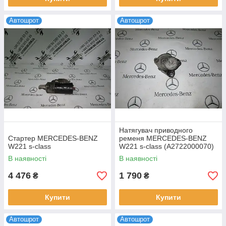
Автошрот
Автошрот
Натягувач приводного
Стартер MERCEDES-BENZ
ременя MERCEDES-BENZ
W221 s-class
W221 s-class (A2722000070)
В наявності
В наявності
4 476
1 790
₴
₴
Купити
Купити
Автошрот
Автошрот