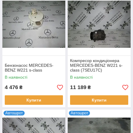
Компресор кондиціонера
Бензонасос MERCEDES-
MERCEDES-BENZ W221 s-
BENZ W221 s-class
class (7SEU17C)
В наявності
В наявності
4 476
11 189
₴
₴
Купити
Купити
Автошрот
Автошрот