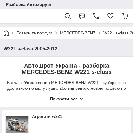
Разборка Автохирург
Товари та послуги
MERCEDES-BENZ
W221 s-class 
W221 s-class 2005-2012
Автошрот Україна - разборка
MERCEDES-BENZ W221 s-class
Каталог б/в запчастин MERCEDES-BENZ W221 - кур'єрською
доставкою по місту Луцьк, або відправкою новою поштою по
всій території України. Наш графік роботи з 9:00 до 19:00,
Показати все
але заявку на покупку б/у запчастини до MERCEDES-BENZ
W221 Ви можете залишити в будь-який час доби, і ми
зв'яжемося з Вами в робочий час. Наш автошрот на ринку
України вже більше 10-ти років, і за ці роки у нас
Агрегати w221
накопичилося багато знань і досвіду - передзвоніть нам, і
наші менеджери із задоволенням допоможуть Вам з вибором