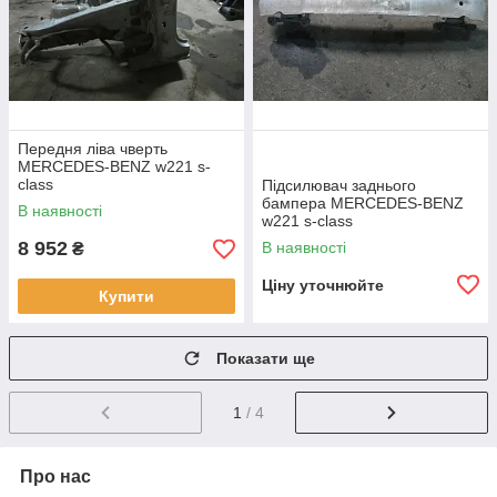
Передня ліва чверть
MERCEDES-BENZ w221 s-
class
Підсилювач заднього
бампера MERCEDES-BENZ
В наявності
w221 s-class
8 952
В наявності
₴
Ціну уточнюйте
Купити
Показати ще
1
/ 4
Про нас