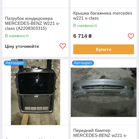
Крышка багажника mercedes
w221 s-class
Патрубок кондиціонера
MERCEDES-BENZ W221 s-
В наявності
class (A2208303315)
6 714
В наявності
₴
Ціну уточнюйте
Купити
Автошрот
Автошрот
Передний бампер
MERCEDES-BENZ w221 s-