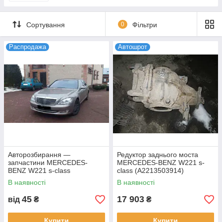
Сортування
0
Фільтри
Распродажа
Автошрот
Авторозбирання —
Редуктор заднього моста
запчастини MERCEDES-
MERCEDES-BENZ W221 s-
BENZ W221 s-class
class (A2213503914)
В наявності
В наявності
45
17 903
від
₴
₴
Купити
Купити