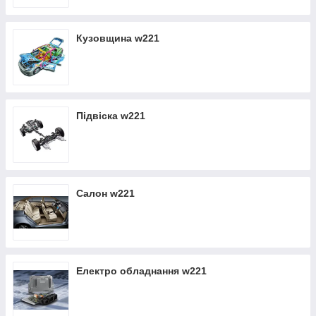
і покупкою потрібної б/в запчастини для автомобілів
MERCEDES-BENZ W221.
Кузовщина w221
Підвіска w221
Салон w221
Електро обладнання w221