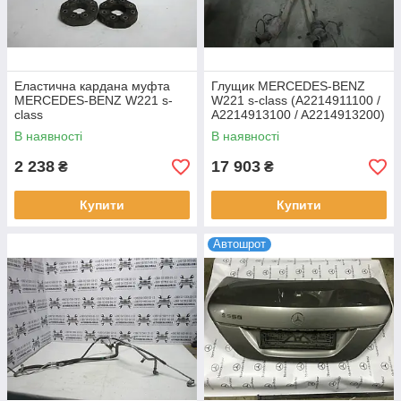
Еластична кардана муфта
Глущик MERCEDES-BENZ
MERCEDES-BENZ W221 s-
W221 s-class (A2214911100 /
class
A2214913100 / A2214913200)
В наявності
В наявності
2 238
17 903
₴
₴
Купити
Купити
Автошрот