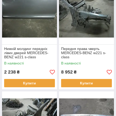
Нижній молдинг передніх
Передня права чверть
лівих дверей MERCEDES-
MERCEDES-BENZ w221 s-
BENZ w221 s-class
class
В наявності
В наявності
2 238
8 952
₴
₴
Купити
Купити