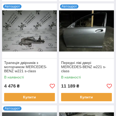
Автошрот
Автошрот
Трапеція двірників з
Передні ліві двері
моторчиком MERCEDES-
MERCEDES-BENZ w221 s-
BENZ w221 s-class
class
(A2218201942)
В наявності
В наявності
4 476
11 189
₴
₴
Купити
Купити
Автошрот