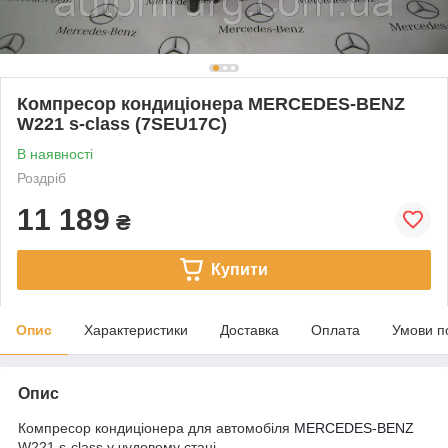
Компресор кондиціонера MERCEDES-BENZ
W221 s-class (7SEU17C)
В наявності
Роздріб
11 189
₴
Купити
Опис
Характеристики
Доставка
Оплата
Умови п
Опис
Компресор кондиціонера для автомобіля
MERCEDES-BENZ
W221 s-class у чудовому стані.