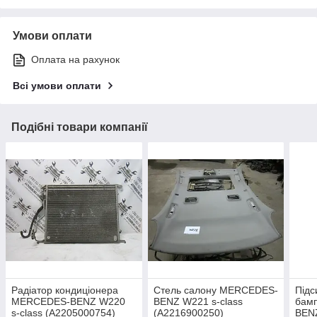
Умови оплати
Оплата на рахунок
Всі умови оплати
Подібні товари компанії
Радіатор кондиціонера
Стель салону MERCEDES-
Підс
MERCEDES-BENZ W220
BENZ W221 s-class
бам
s-class (A2205000754)
(A2216900250)
BENZ