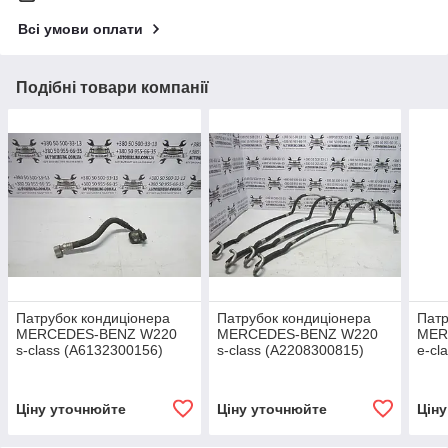
Всі умови оплати
Подібні товари компанії
Патрубок кондиціонера
Патрубок кондиціонера
Патр
MERCEDES-BENZ W220
MERCEDES-BENZ W220
MER
s-class (A6132300156)
s-class (A2208300815)
e-cl
Ціну уточнюйте
Ціну уточнюйте
Цін