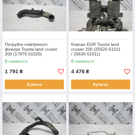
Патрубок повітряного
Клапан EGR Toyota land
фільтра Toyota land cruiser
cruiser 200 (25620-51011
200 (17875-51020)
/ 25630-51011)
В наявності
В наявності
1 791
4 476
₴
₴
Купити
Купити