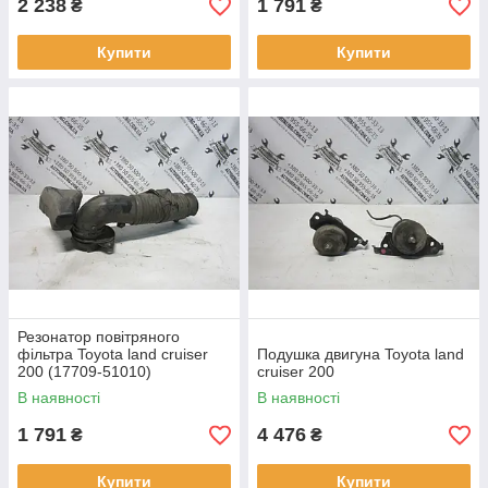
2 238
1 791
₴
₴
Купити
Купити
Резонатор повітряного
фільтра Toyota land cruiser
Подушка двигуна Toyota land
200 (17709-51010)
cruiser 200
В наявності
В наявності
1 791
4 476
₴
₴
Купити
Купити