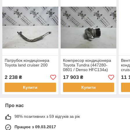
Патрубок кондиціонера
Компресор кондиціонера
Вент
Toyota land cruiser 200
Toyota Tundra (447280-
конд
0801 / Denso HFC134a)
crui
2 238
17 903
11 
₴
₴
Купити
Купити
Про нас
98% позитивних з 59 відгуків за рік
Працює з 09.03.2017