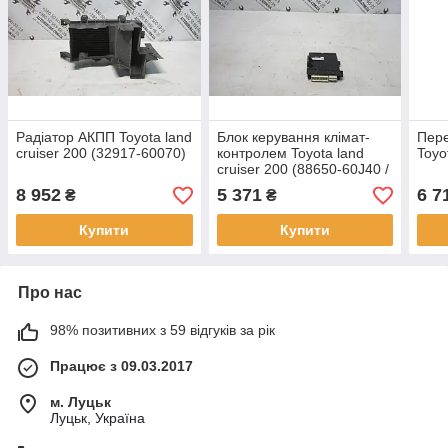
Радіатор АКПП Toyota land
Блок керування клімат-
Пере
cruiser 200 (32917-60070)
контролем Toyota land
Toyo
cruiser 200 (88650-60J40 /
177700-8512)
8 952
5 371
6 7
₴
₴
Купити
Купити
Про нас
98% позитивних з 59 відгуків за рік
Працює з 09.03.2017
м. Луцьк
Луцьк, Україна