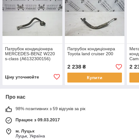
Патрубок кондиціонера
Патрубок кондиціонера
Мета
MERCEDES-BENZ W220
Toyota land cruiser 200
конд
s-class (A6132300156)
Cam
2 238
2 2
₴
Ціну уточнюйте
Купити
Про нас
98% позитивних з 59 відгуків за рік
Працює з 09.03.2017
м. Луцьк
Луцьк, Україна