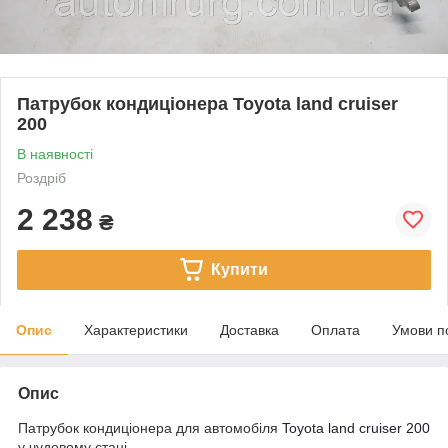
Патрубок кондиціонера Toyota land cruiser
200
В наявності
Роздріб
2 238
₴
Купити
Опис
Характеристики
Доставка
Оплата
Умови п
Опис
Патрубок кондиціонера для автомобіля
Toyota land cruiser 200
у чудовому стані.