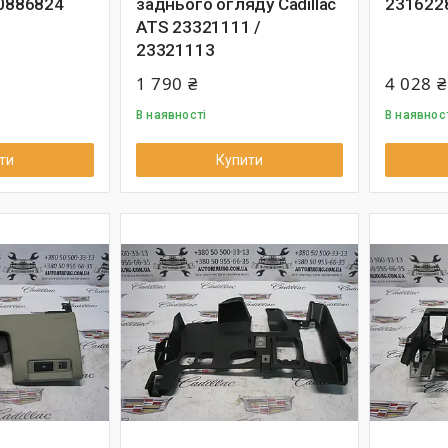
20886824
заднього огляду Cadillac
231622
ATS 23321111 /
23321113
1 790 ₴
4 028 ₴
В наявності
В наявнос
ти
Купити