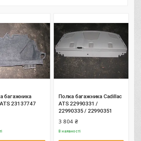
а багажника
Полка багажника Cadillac
c ATS 23137747
ATS 22990331 /
22990335 / 22990351
3 804 ₴
ті
В наявності