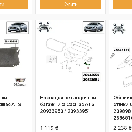
ти
Купити
шки
Накладка петлі кришки
Обшивк
illac ATS
багажника Cadillac ATS
стійки C
20933950 / 20933951
2098981
258681
1 119 ₴
2 238 ₴