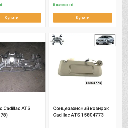
ті
В наявності
Купити
Купити
 Cadillac ATS
Сонцезахисний козирок
878)
Cadillac ATS 15804773