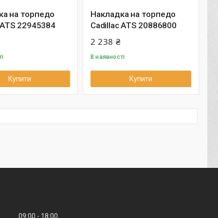
ка на торпедо
Накладка на торпедо
c ATS 22945384
Cadillac ATS 20886800
2 238 ₴
ті
В наявності
Купити
Купити
09:00
18:00