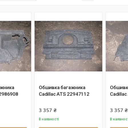
ажника
Обшивка багажника
Обшивк
22986908
Cadillac ATS 22947112
Cadilla
3 357 ₴
3 357 ₴
В наявності
В наявнос