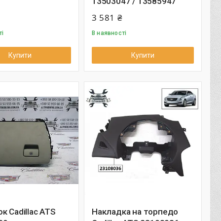
13503047 / 13585947
3 581 ₴
ті
В наявності
Купити
Купити
к Cadillac ATS
Накладка на торпедо