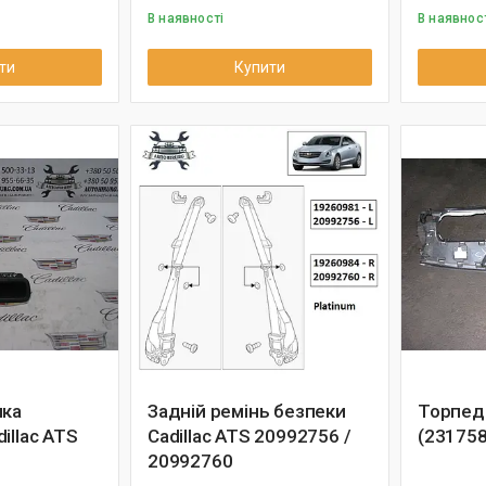
В наявності
В наявнос
ти
Купити
чка
Задній ремінь безпеки
Торпедо
illac ATS
Cadillac ATS 20992756 /
(23175
20992760