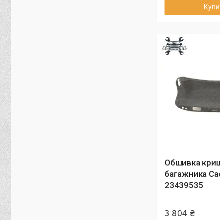
Купи
Обшивка кри
багажника Cad
23439535
3 804 ₴