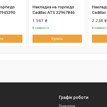
торпедо
Накладка на торпедо
Наклад
22945390
Cadillac ATS 22967846
Cadilla
1 567 ₴
2 238 ₴
В наявності
В наявнос
ти
Купити
Графік роботи
Понеділок