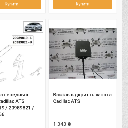
Купити
Купити
а передньої
Важіль відкриття капота
adillac ATS
Cadillac ATS
9 / 20989821 /
66
1 343 ₴