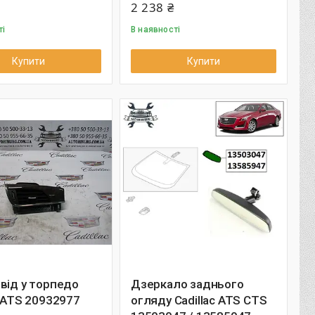
2 238 ₴
ті
В наявності
Купити
Купити
від у торпедо
Дзеркало заднього
c ATS 20932977
огляду Cadillac ATS CTS