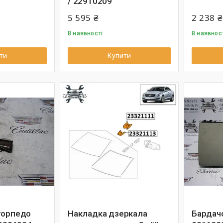
/ 22910209
5 595 ₴
2 238 ₴
В наявності
В наявнос
ти
Купити
торпедо
Накладка дзеркала
Бардачо