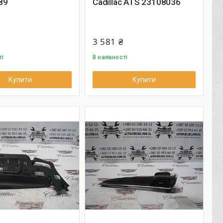
89
Cadillac ATS 23108036
3 581 ₴
ті
В наявності
Купити
Купити