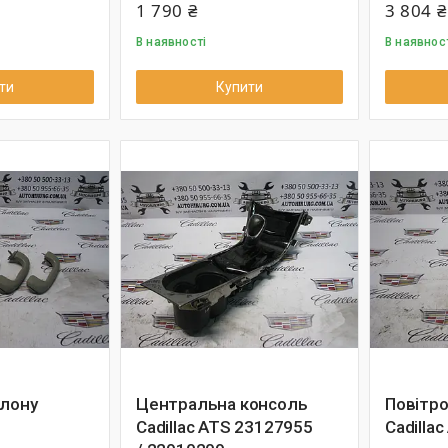
1 790 ₴
3 804 ₴
В наявності
В наявнос
ти
Купити
алону
Центральна консоль
Повітро
Cadillac ATS 23127955
Cadilla