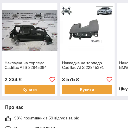
Накладка на торпедо
Накладка на торпедо
Накл
Cadillac ATS 22945384
Cadillac ATS 22945391
BMW
2 234
3 575
₴
₴
Цін
Купити
Купити
Про нас
98% позитивних з 59 відгуків за рік