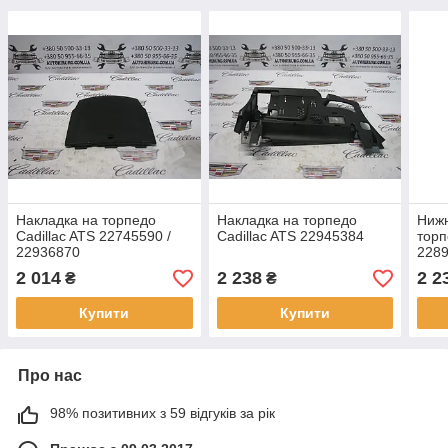
Накладка на торпедо
Накладка на торпедо
Нижн
Cadillac ATS 22745590 /
Cadillac ATS 22945384
торп
22936870
228
2 014
2 238
2 2
₴
₴
Купити
Купити
Про нас
98% позитивних з 59 відгуків за рік