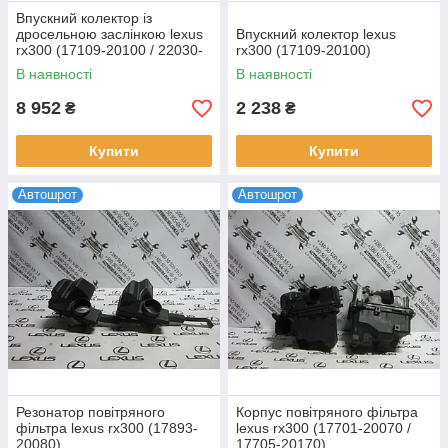
Впускний колектор із
дросельною заслінкою lexus
Впускний колектор lexus
rx300 (17109-20100 / 22030-
rx300 (17109-20100)
20060)
В наявності
В наявності
8 952
2 238
₴
₴
Купити
Купити
Автошрот
Автошрот
Резонатор повітряного
Корпус повітряного фільтра
фільтра lexus rx300 (17893-
lexus rx300 (17701-20070 /
20080)
17705-20170)