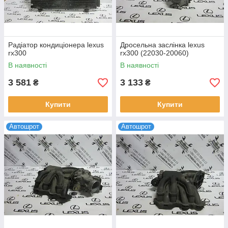
Радіатор кондиціонера lexus
Дросельна заслінка lexus
rx300
rx300 (22030-20060)
В наявності
В наявності
3 581
3 133
₴
₴
Купити
Купити
Автошрот
Автошрот