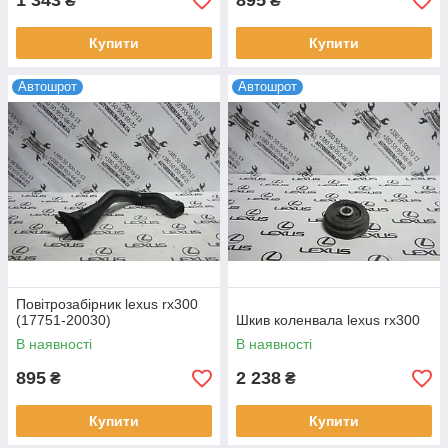
1 343
895
₴
₴
Купити
Купити
Автошрот
Автошрот
Повітрозабірник lexus rx300
(17751-20030)
Шкив коленвала lexus rx300
В наявності
В наявності
895
2 238
₴
₴
Купити
Купити