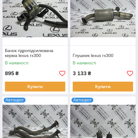
Бачок гідропідсилювача
керма lexus rx300
Глушник lexus rx300
В наявності
В наявності
895
3 133
₴
₴
Купити
Купити
Автошрот
Автошрот