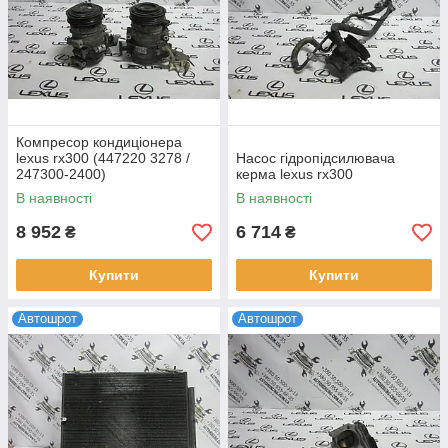
Компресор кондиціонера
lexus rx300 (447220 3278 /
Насос гідропідсилювача
247300-2400)
керма lexus rx300
В наявності
В наявності
8 952
6 714
₴
₴
Купити
Купити
Автошрот
Автошрот