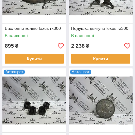
Вихлопне коліно lexus rx300
Подушка двигуна lexus rx300
В наявності
В наявності
895
2 238
₴
₴
Купити
Купити
Автошрот
Автошрот