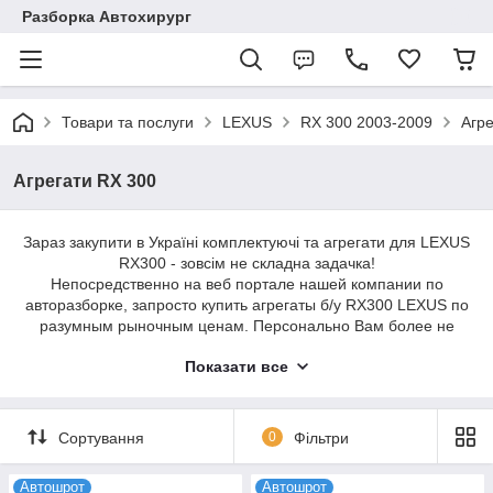
Разборка Автохирург
Товари та послуги
LEXUS
RX 300 2003-2009
Агре
Агрегати RX 300
Зараз закупити в Україні комплектуючі та агрегати для LEXUS
RX300 - зовсім не складна задачка!
Непосредственно на веб портале нашей компании по
авторазборке, запросто купить агрегаты б/у RX300 LEXUS по
разумным рыночным ценам. Персонально Вам более не
нужно лишние деньги переплачивать за комплектующие
Показати все
части только лишь оттого, что они фирменные, и пребывать в
ожидании их доставки с Японии, поскольку в Украине их
просто не отыскать. Отметим, с целью, чтобы создать
приобретение - определите востребованную запасную
Сортування
0
Фільтри
часть, и останется лишь персональный заказ заверить.
Высылку агрегатов RX300 для LEXUS организовываем в ходе
Автошрот
Автошрот