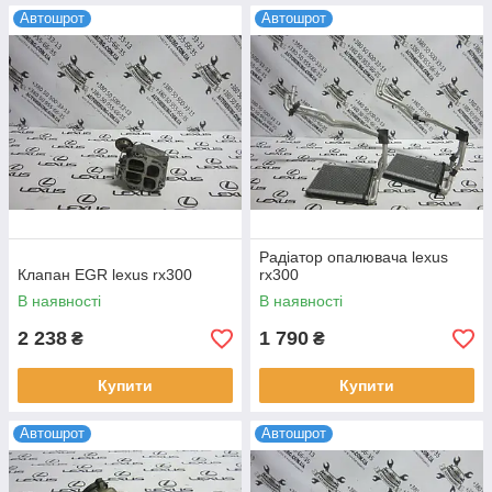
Автошрот
Автошрот
Радіатор опалювача lexus
Клапан EGR lexus rx300
rx300
В наявності
В наявності
2 238
1 790
₴
₴
Купити
Купити
Автошрот
Автошрот