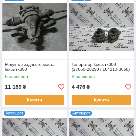
пары дней во все без исключения населенные пункты в
нашей державе.
Редуктор заднього моста
Генератор lexus rx300
lexus rx300
(27060-20290 / 104210-3660)
В наявності
В наявності
11 189
4 476
₴
₴
Купити
Купити
Автошрот
Автошрот