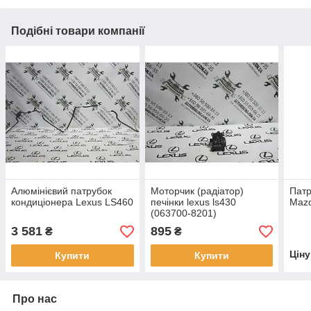
Подібні товари компанії
Алюмінієвий патрубок
Моторчик (радіатор)
Патр
кондиціонера Lexus LS460
печінки lexus ls430
Maz
(063700-8201)
3 581
895
₴
₴
Цін
Купити
Купити
Про нас