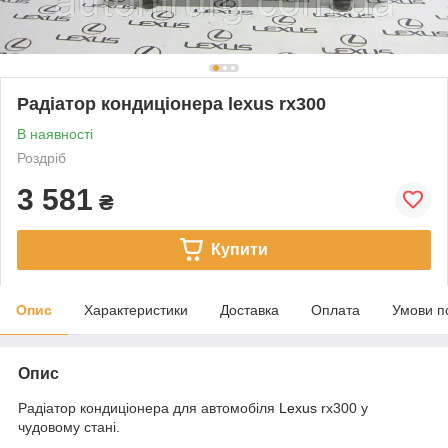
Радіатор кондиціонера lexus rx300
В наявності
Роздріб
3 581
₴
Купити
Опис
Характеристики
Доставка
Оплата
Умови п
Опис
Радіатор кондиціонера для автомобіля
Lexus
rx300 у
чудовому стані.