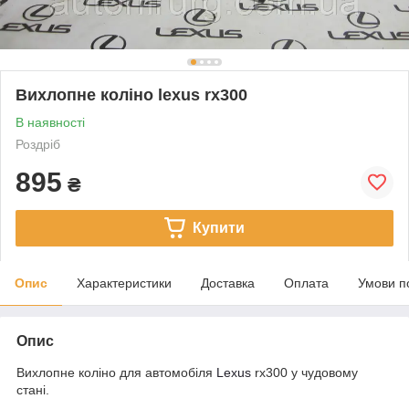
Вихлопне коліно lexus rx300
В наявності
Роздріб
895
₴
Купити
Опис
Характеристики
Доставка
Оплата
Умови п
Опис
Вихлопне коліно для автомобіля
Lexus
rx300 у чудовому
стані.