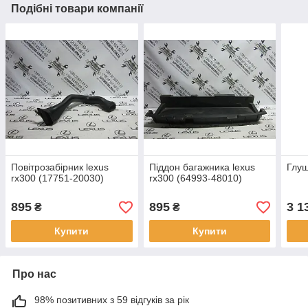
Подібні товари компанії
Повітрозабірник lexus
Піддон багажника lexus
Глуш
rx300 (17751-20030)
rx300 (64993-48010)
895
895
3 1
₴
₴
Купити
Купити
Про нас
98% позитивних з 59 відгуків за рік