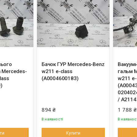
нього
Бачок ГУР Mercedes-Benz
Вакуум
 Mercedes-
w211 e-class
гальм 
lass
(A0004600183)
w211 e-
)
(A00043
020402
/ A2114
894 ₴
1 788 ₴
В наявності
В наявнос
ти
Купити