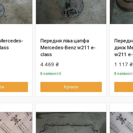
Mercedes-
Передня ліва цапфа
Передн
lass
Mercedes-Benz w211 e-
диск M
class
w211 e-
4 469 ₴
1 117 ₴
В наявності
В наявнос
ти
Купити