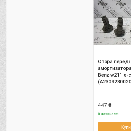
Опора перед
амортизатора
Benz w211 e-c
(A2303230020
447 ₴
В наявності
Купи