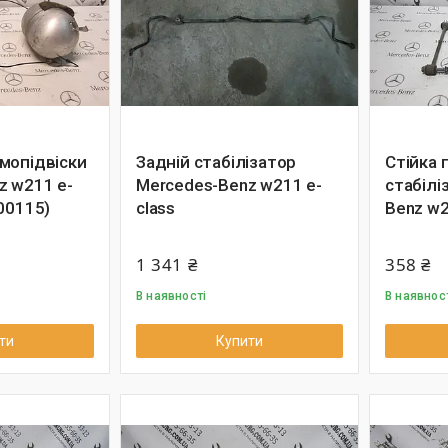
мопідвіски
Задній стабілізатор
Стійка
z w211 e-
Mercedes-Benz w211 e-
стабілі
00115)
class
Benz w2
1 341 ₴
358 ₴
В наявності
В наявнос
ти
Купити