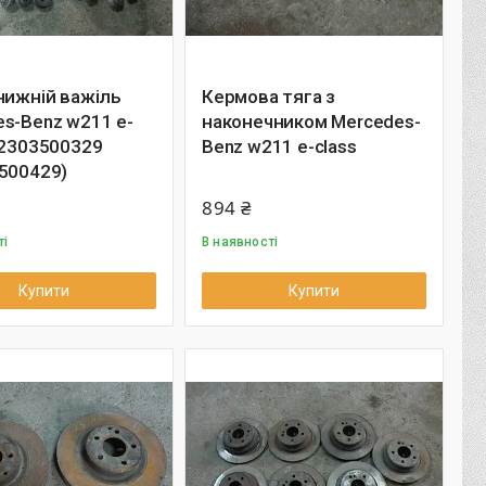
нижній важіль
Кермова тяга з
s-Benz w211 e-
наконечником Mercedes-
A2303500329
Benz w211 e-class
500429)
894 ₴
ті
В наявності
Купити
Купити