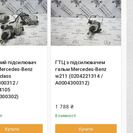
ний підсилювач
ГТЦ з підсилювачем
Mercedes-Benz
гальм Mercedes-Benz
class
w211 (0204221314 /
00312 /
A0004300312)
4105
300302)
1 788 ₴
ті
В наявності
Купити
Купити