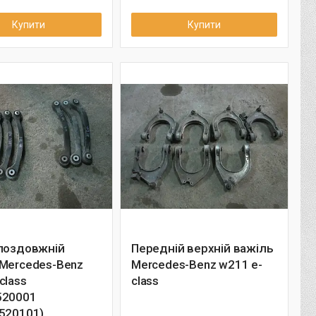
Купити
Купити
 поздовжній
Передній верхній важіль
 Mercedes-Benz
Mercedes-Benz w211 e-
class
class
520001
520101)