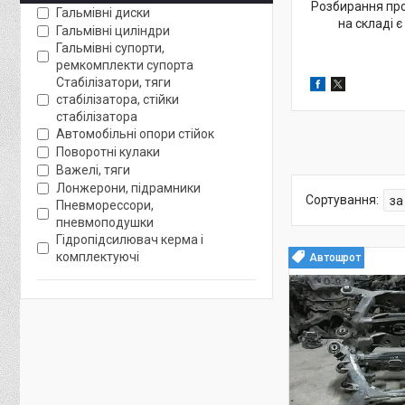
Розбирання пров
Гальмівні диски
на складі 
Гальмівні циліндри
Гальмівні супорти,
ремкомплекти супорта
Стабілізатори, тяги
стабілізатора, стійки
стабілізатора
Автомобільні опори стійок
Поворотні кулаки
Важелі, тяги
Лонжерони, підрамники
Пневморессори,
пневмоподушки
Гідропідсилювач керма і
комплектуючі
Автошрот