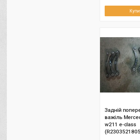
Купи
Задній попер
важіль Merce
w211 e-class
(R2303521805