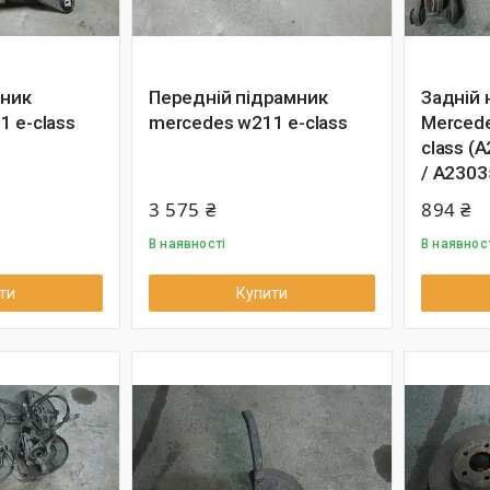
мник
Передній підрамник
Задній 
 e-class
mercedes w211 e-class
Mercede
class (
/ A2303
3 575 ₴
894 ₴
В наявності
В наявнос
ти
Купити