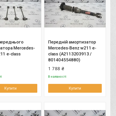
 переднього
Передній амортизатор
затора Mercedes-
Mercedes-Benz w211 e-
11 e-class
class (A2113203913 /
801404554880)
1 788 ₴
ті
В наявності
Купити
Купити