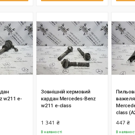
рдан
Зовнішній кермовий
Пильов
z w211 e-
кардан Mercedes-Benz
важеля 
w211 e-class
Mercede
class (
1 341 ₴
447 ₴
В наявності
В наявнос