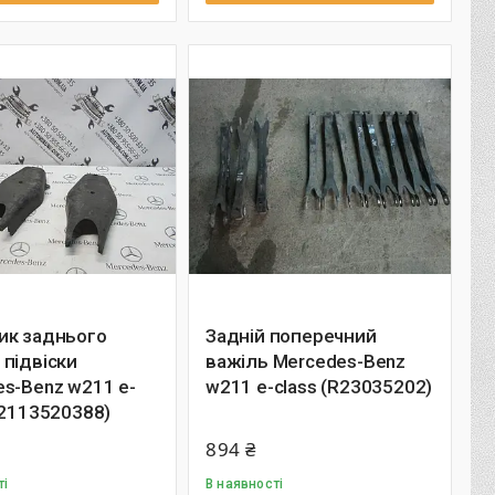
ик заднього
Задній поперечний
підвіски
важіль Mercedes-Benz
s-Benz w211 e-
w211 e-class (R23035202)
A2113520388)
894 ₴
ті
В наявності