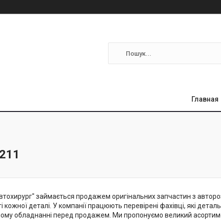
Главная
w211
втохирург" займається продажем оригінальних запчастин з автороз
ті кожної деталі. У компанії працюють перевірені фахівці, які дета
ому обладнанні перед продажем. Ми пропонуємо великий асортиме