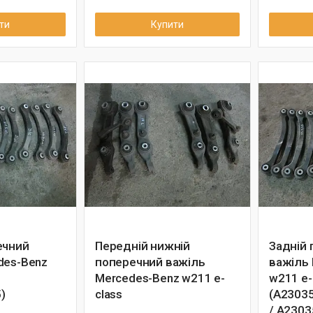
ти
Купити
ечний
Передній нижній
Задній
des-Benz
поперечний важіль
важіль
Mercedes-Benz w211 e-
w211 e-
)
class
(A2303
/ A2303