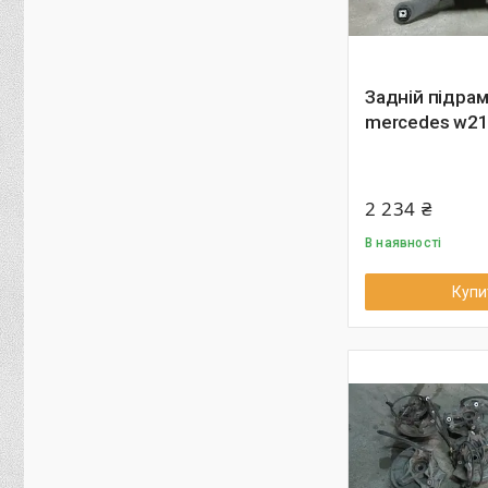
Задній підра
mercedes w211
2 234 ₴
В наявності
Купи