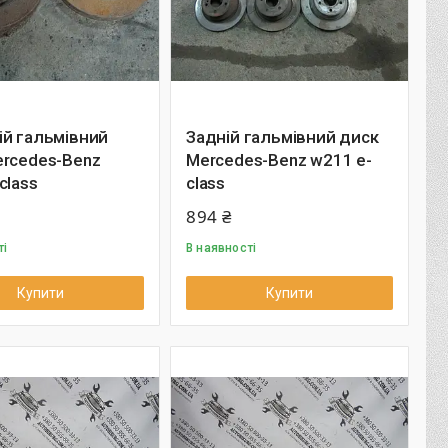
ій гальмівний
Задній гальмівний диск
ercedes-Benz
Mercedes-Benz w211 e-
class
class
894 ₴
ті
В наявності
Купити
Купити