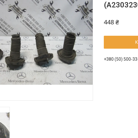
(A230323
448 ₴
К
+380 (50) 500-33