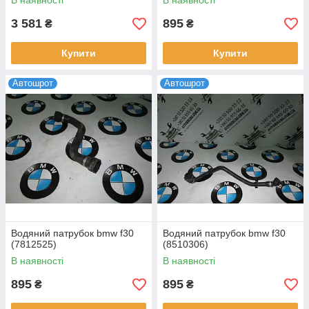
В наявності
В наявності
3 581
895
₴
₴
Купити
Купити
Автошрот
Автошрот
Водяний патрубок bmw f30
Водяний патрубок bmw f30
(7812525)
(8510306)
В наявності
В наявності
895
895
₴
₴