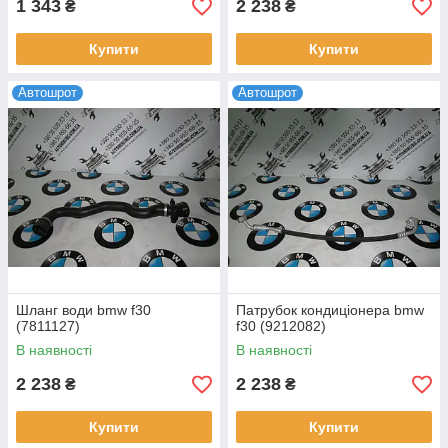
1 343
2 238
₴
₴
Купити
Купити
Автошрот
Автошрот
Шланг води bmw f30
Патрубок кондиціонера bmw
(7811127)
f30 (9212082)
В наявності
В наявності
2 238
2 238
₴
₴
Купити
Купити