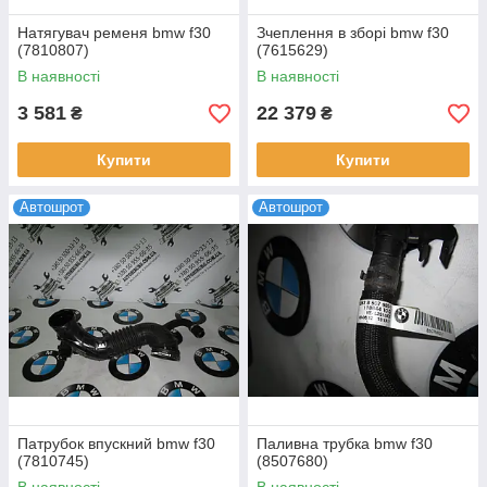
Натягувач ременя bmw f30
Зчеплення в зборі bmw f30
(7810807)
(7615629)
В наявності
В наявності
3 581
22 379
₴
₴
Купити
Купити
Автошрот
Автошрот
Патрубок впускний bmw f30
Паливна трубка bmw f30
(7810745)
(8507680)