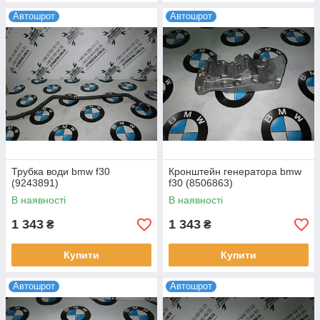
Автошрот
Автошрот
Трубка води bmw f30
Кронштейн генератора bmw
(9243891)
f30 (8506863)
В наявності
В наявності
1 343
1 343
₴
₴
Купити
Купити
Автошрот
Автошрот