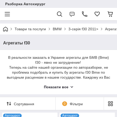
Разборка Автохирург
Товари та послуги
BMW
3-серія f30 2011>
Агрега
Агрегаты f30
В реальности заказать в Украине агрегаты для БМВ (Bmw)
f30 - явно не затруднение!
Теперь на сайте нашей организации по авторазборке, не
проблема подобрать и купить бу агрегаты f30 Bmw по
выгодным расценкам в нашем государстве. Каждому из Вас
отныне не надобно переплачивать за автодетали
Показати все
исключительно лишь из-за того, что они оригинальные, и
пребывать в ожидании их доставки с Германии, поскольку в
Украине их банально не найти. С целью, чтобы провести
приобретение - определите соответствующую запчасть, и
Сортування
0
Фільтри
следует заказ на отправку подтвердить.
Відправлення агрегатів f30 для Bmw проводимо в період від
Автошрот
Автошрот