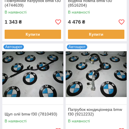
Повітряний патрубок bmw f30
Водяна помпа bmw f30
(4744639)
(8516204)
В наявності
В наявності
1 343
4 476
₴
₴
Купити
Купити
Автошрот
Автошрот
Патрубок кондиціонера bmw
Щуп олії bmw f30 (7810493)
f30 (9212232)
В наявності
В наявності