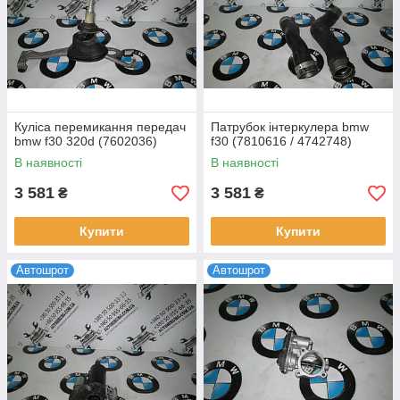
Куліса перемикання передач
Патрубок інтеркулера bmw
bmw f30 320d (7602036)
f30 (7810616 / 4742748)
В наявності
В наявності
3 581
3 581
₴
₴
Купити
Купити
Автошрот
Автошрот