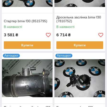
Дросельна заслінка bmw f30
Стартер bmw f30 (8515795)
(7810752)
В наявності
В наявності
3 581
6 714
₴
₴
Купити
Купити
Автошрот
Автошрот