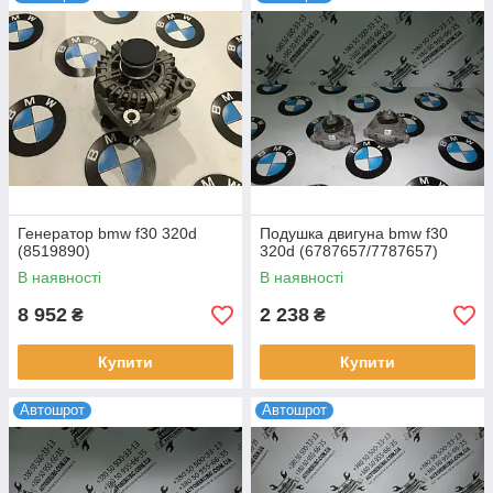
одного до трьох днів у населені пункти: Івано-Франківськ,
Дніпро, Полтаву, Вінницю, Київ, Луцьк, Чернівці, Кривий Ріг,
Хмельницький, Суми, Чернігів, Житомир, Рівне, Харків,
Херсон, Миколаїв, і будь-які інші.
Генератор bmw f30 320d
Подушка двигуна bmw f30
(8519890)
320d (6787657/7787657)
В наявності
В наявності
8 952
2 238
₴
₴
Купити
Купити
Автошрот
Автошрот