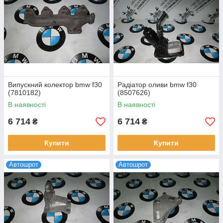
Випускний колектор bmw f30
Радіатор оливи bmw f30
(7810182)
(8507626)
В наявності
В наявності
6 714
6 714
₴
₴
Купити
Купити
Автошрот
Автошрот