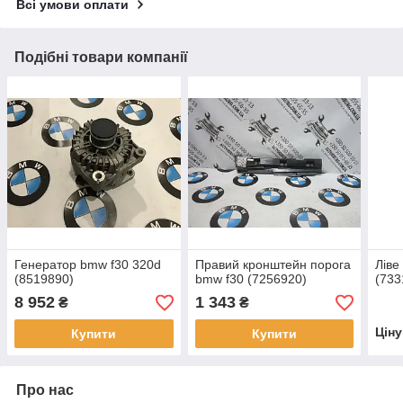
Всі умови оплати
Подібні товари компанії
Генератор bmw f30 320d
Правий кронштейн порога
Ліве
(8519890)
bmw f30 (7256920)
(733
8 952
1 343
₴
₴
Цін
Купити
Купити
Про нас