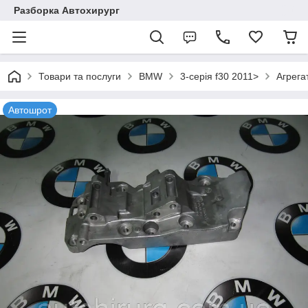
Разборка Автохирург
Товари та послуги
BMW
3-серія f30 2011>
Агрега
Автошрот