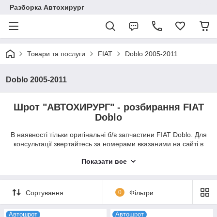
Разборка Автохирург
Товари та послуги
FIAT
Doblo 2005-2011
Doblo 2005-2011
Шрот "АВТОХИРУРГ" - розбирання FIAT
Doblo
В наявності тільки оригінальні б/в запчастини FIAT Doblo. Для
консультації звертайтесь за номерами вказаними на сайті в
робочі дні (пн.-пт.) з 9:00-19:00. Шрот "Автохирург" робить
Показати все
кур'єрську доставку б/у запчастин до FIAT Doblo по місту
Луцьк. В інші регіони доставка автодеталей з розборки через
нову пошту.
Сортування
0
Фільтри
Оплата при отриманні товару (післяплата) або готівкою
кур'єру.
Автошрот
Автошрот