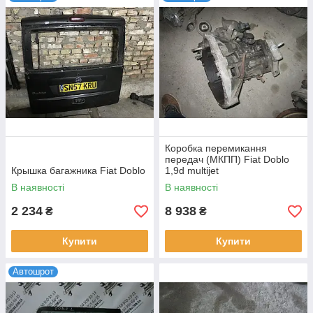
Коробка перемикання
передач (МКПП) Fiat Doblo
Крышка багажника Fiat Doblo
1,9d multijet
В наявності
В наявності
2 234
8 938
₴
₴
Купити
Купити
Автошрот