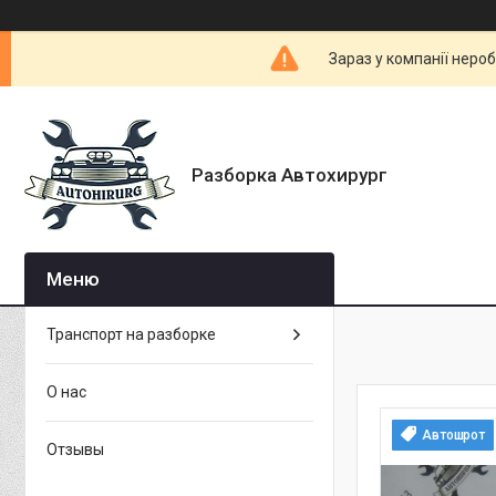
Зараз у компанії неро
Разборка Автохирург
Транспорт на разборке
О нас
Автошрот
Отзывы