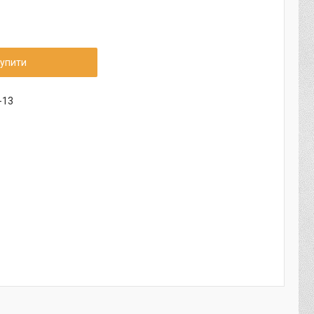
упити
-13