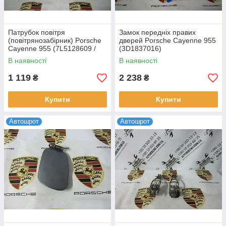
Патрубок повітря
Замок передніх правих
(повітрянозабірник) Porsche
дверей Porsche Cayenne 955
Cayenne 955 (7L5128609 /
(3D1837016)
7L5129609)
В наявності
В наявності
1 119
2 238
₴
₴
Купити
Купити
Автошрот
Автошрот