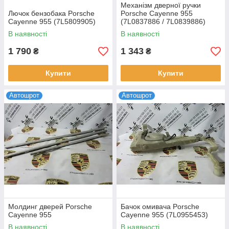
Механізм дверної ручки
Лючок бензобака Porsche
Porsche Cayenne 955
Cayenne 955 (7L5809905)
(7L0837886 / 7L0839886)
В наявності
В наявності
1 790
1 343
₴
₴
Купити
Купити
Автошрот
Автошрот
Молдинг дверей Porsche
Бачок омивача Porsche
Cayenne 955
Cayenne 955 (7L0955453)
В наявності
В наявності