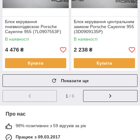
Блок керування
Блок керування центральним
пневмопідвіскою Porsche
замком Porsche Cayenne 955
Cayenne 955 (7L0907553F)
(3D0909135P)
В наявності
В наявності
4 476
2 238
₴
₴
Купити
Купити
Показати ще
1
/ 6
Про нас
98% позитивних з 59 відгуків за рік
Працює з 09.03.2017