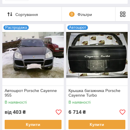
Сортування
0
Фільтри
Распродажа
Автошрот
Автошрот Porsche Cayenne
Крышка багажника Porsche
955
Cayenne Turbo
В наявності
В наявності
403
6 714
від
₴
₴
Купити
Купити