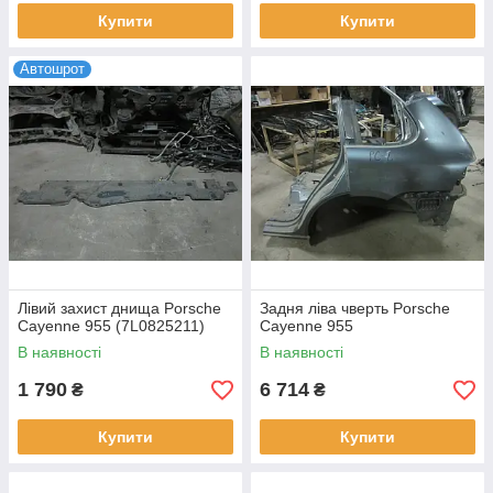
Купити
Купити
Автошрот
Лівий захист днища Porsche
Задня ліва чверть Porsche
Cayenne 955 (7L0825211)
Cayenne 955
В наявності
В наявності
1 790
6 714
₴
₴
Купити
Купити