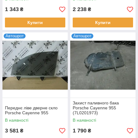
1 343
2 238
₴
₴
Купити
Купити
Автошрот
Автошрот
Захист паливного бака
Переднє ліве дверне скло
Porsche Cayenne 955
Porsche Cayenne 955
(7L0201973)
В наявності
В наявності
3 581
1 790
₴
₴