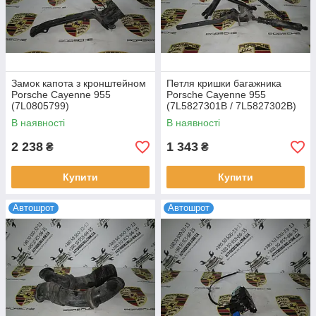
Замок капота з кронштейном
Петля кришки багажника
Porsche Cayenne 955
Porsche Cayenne 955
(7L0805799)
(7L5827301B / 7L5827302B)
В наявності
В наявності
2 238
1 343
₴
₴
Купити
Купити
Автошрот
Автошрот