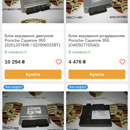
Блок керування двигуном
Блок керування роздаванням
Porsche Cayenne 955
Porsche Cayenne 955
(0261207696 / 022906032BT)
(OAD927755AD)
В наявності
В наявності
10 294
4 476
₴
₴
Купити
Купити
Автошрот
Автошрот