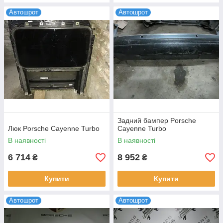
Автошрот
Автошрот
Задний бампер Porsche
Люк Porsche Cayenne Turbo
Cayenne Turbo
В наявності
В наявності
6 714
8 952
₴
₴
Купити
Купити
Автошрот
Автошрот