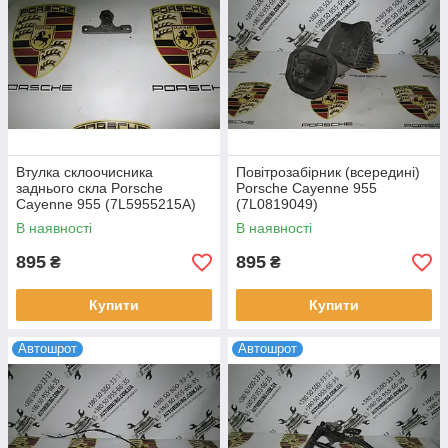
Втулка склоочисника
Повітрозабірник (всередині)
заднього скла Porsche
Porsche Cayenne 955
Cayenne 955 (7L5955215A)
(7L0819049)
В наявності
В наявності
895
895
₴
₴
Купити
Купити
Автошрот
Автошрот