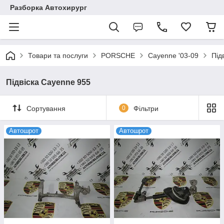
Разборка Автохирург
Товари та послуги
PORSCHE
Cayenne '03-09
Під
Підвіска Cayenne 955
Сортування
0
Фільтри
Автошрот
Автошрот