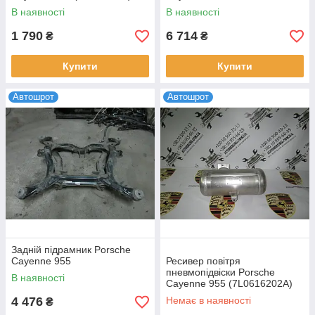
В наявності
В наявності
1 790
6 714
₴
₴
Купити
Купити
Автошрот
Автошрот
Задній підрамник Porsche
Cayenne 955
Ресивер повітря
пневмопідвіски Porsche
В наявності
Cayenne 955 (7L0616202A)
4 476
Немає в наявності
₴