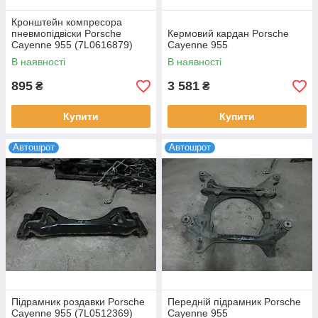
Кронштейн компресора
пневмопідвіски Porsche
Кермовий кардан Porsche
Cayenne 955 (7L0616879)
Cayenne 955
В наявності
В наявності
895
3 581
₴
₴
Купити
Купити
Автошрот
Автошрот
Підрамник роздавки Porsche
Передній підрамник Porsche
Cayenne 955 (7L0512369)
Cayenne 955