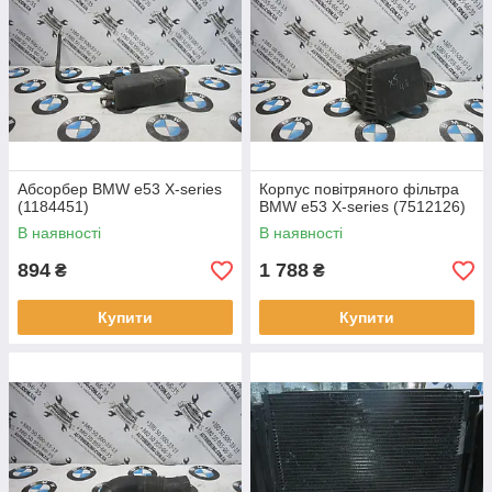
Абсорбер BMW e53 X-series
Корпус повітряного фільтра
(1184451)
BMW e53 X-series (7512126)
В наявності
В наявності
894
1 788
₴
₴
Купити
Купити