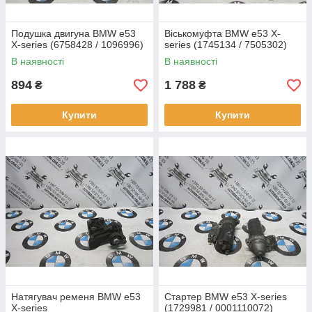
Подушка двигуна BMW e53
Віськомуфта BMW e53 X-
X-series (6758428 / 1096996)
series (1745134 / 7505302)
В наявності
В наявності
894
1 788
₴
₴
Купити
Купити
Натягувач ременя BMW e53
Стартер BMW e53 X-series
X-series
(1729981 / 0001110072)