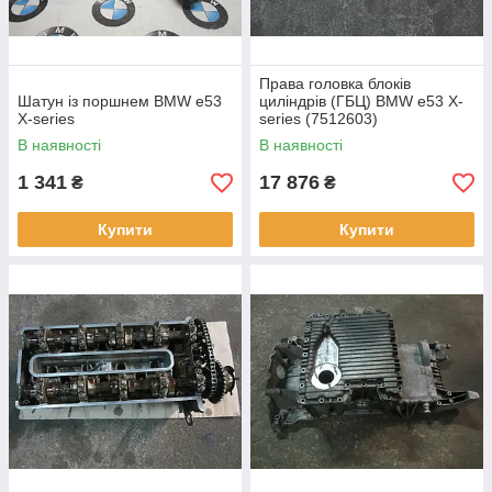
Права головка блоків
Шатун із поршнем BMW e53
циліндрів (ГБЦ) BMW e53 X-
X-series
series (7512603)
В наявності
В наявності
1 341
17 876
₴
₴
Купити
Купити