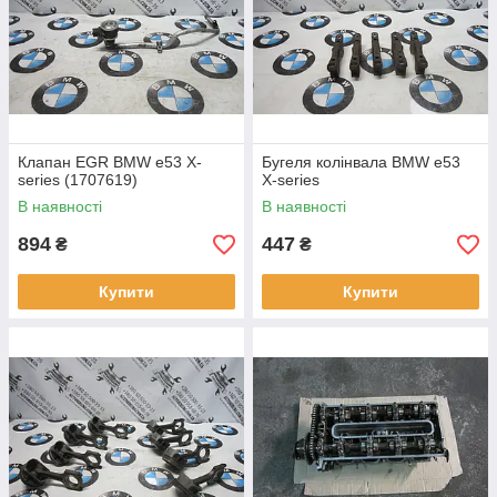
Клапан EGR BMW e53 X-
Бугеля колінвала BMW e53
series (1707619)
X-series
В наявності
В наявності
894
447
₴
₴
Купити
Купити