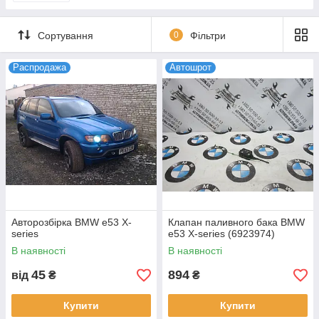
Сортування
0
Фільтри
Распродажа
Автошрот
Авторозбірка BMW e53 X-
Клапан паливного бака BMW
series
e53 X-series (6923974)
В наявності
В наявності
45
894
від
₴
₴
Купити
Купити