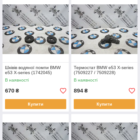
Шківів водяної помпи BMW
Термостат BMW e53 X-series
e53 X-series (1742045)
(7509227 / 7509228)
В наявності
В наявності
670
894
₴
₴
Купити
Купити