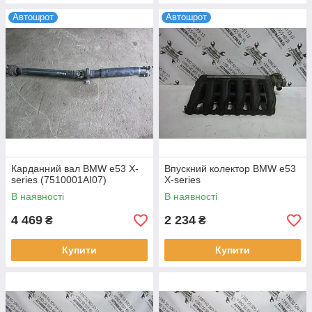
Автошрот
Автошрот
Карданний вал BMW e53 X-
Впускний колектор BMW e53
series (7510001AI07)
X-series
В наявності
В наявності
4 469
2 234
₴
₴
Купити
Купити