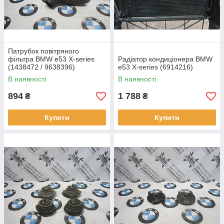
Патрубок повітряного
фільтра BMW e53 X-series
Радіатор кондиціонера BMW
(1438472 / 9638396)
e53 X-series (6914216)
В наявності
В наявності
894
1 788
₴
₴
Купити
Купити