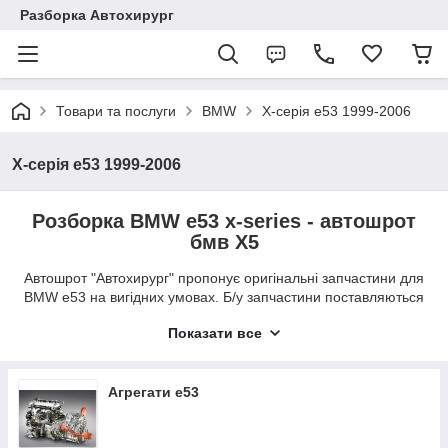
Разборка Автохирург
Товари та послуги
BMW
X-серія e53 1999-2006
X-серія e53 1999-2006
Розборка BMW e53 x-series - автошрот
бмв X5
Автошрот "Автохирург" пропонує оригінальні запчастини для
BMW e53 на вигідних умовах. Б/у запчастини поставляються
з оригінальних моделей - за рахунок цього забезпечується
Показати все
висока гарантія якості кожної деталі. Компанія займається
авторазбором вже більше 10 років і встигла завоювати
особливу довіру серед автовласників. Кожна деталь
проходить попередню перевірку - кваліфіковані фахівці
Агрегати e53
проводять діагностику та додатково здійснюють візуальний
огляд перед продажем.