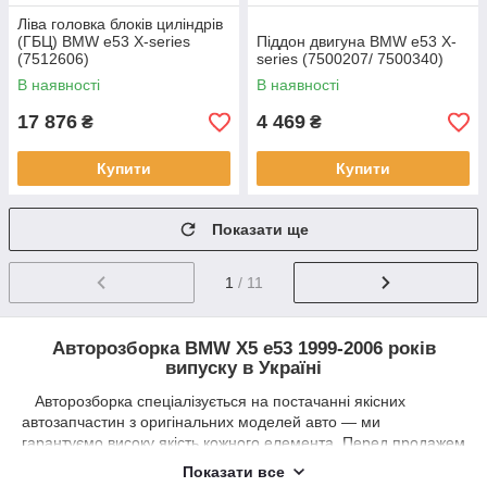
Ліва головка блоків циліндрів
(ГБЦ) BMW e53 X-series
Піддон двигуна BMW e53 X-
(7512606)
series (7500207/ 7500340)
В наявності
В наявності
17 876
4 469
₴
₴
Купити
Купити
Показати ще
1
/ 11
Авторозборка BMW X5 e53 1999-2006 років
випуску в Україні
Авторозборка спеціалізується на постачанні якісних
автозапчастин з оригінальних моделей авто — ми
гарантуємо високу якість кожного елемента. Перед продажем
запчастини проходять ретельну перевірку технічного стану.
Показати все
Перевірка здійснюється кваліфікованими фахівцями на