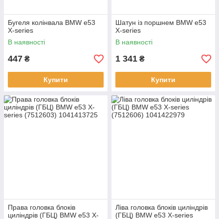
Бугеля колінвала BMW e53
Шатун із поршнем BMW e53
X-series
X-series
В наявності
В наявності
447
1 341
₴
₴
Купити
Купити
Права головка блоків
Ліва головка блоків циліндрів
циліндрів (ГБЦ) BMW e53 X-
(ГБЦ) BMW e53 X-series