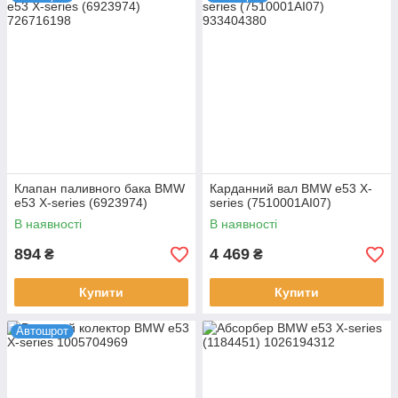
післяплатою або по передоплаті.
Клапан паливного бака BMW
Карданний вал BMW e53 X-
e53 X-series (6923974)
series (7510001AI07)
В наявності
В наявності
894
4 469
₴
₴
Купити
Купити
Автошрот