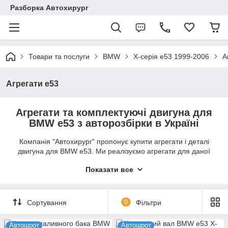
Разборка Автохирург
Товари та послуги
BMW
X-серія e53 1999-2006
А
Агрегати e53
Агрегати та комплектуючі двигуна для
BMW e53 з авторозбірки в Україні
Компанія "Автохирург" пропонує купити агрегати і деталі
двигуна для BMW e53. Ми реалізуємо агрегати для даної
моделі авто за прийнятною ціною. Кожна деталь проходить
Показати все
додаткову діагностику перед продажем — перевірка
здійснюється кваліфікованими механіками, які надають
гарантію працездатності на придбані деталі.
Сортування
0
Фільтри
Фахівці нашої авторозбірки оперативно комплектують
замовлення за попередньою заявкою клієнта.
Автошрот
Автошрот
Всі замовлення відправляються в день замовлення з