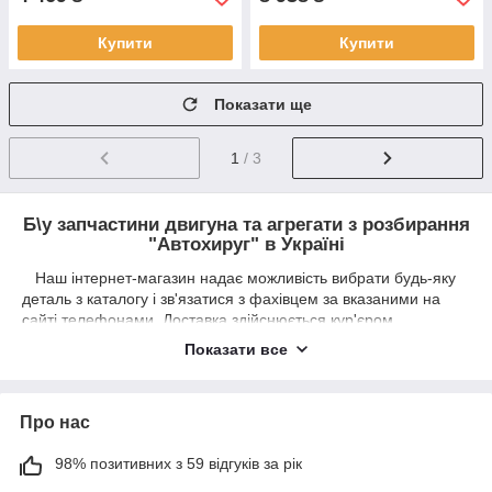
Купити
Купити
Показати ще
1
/ 3
Б\у запчастини двигуна та агрегати з розбирання
"Автохируг" в Україні
Наш інтернет-магазин надає можливість вибрати будь-яку
деталь з каталогу і зв'язатися з фахівцем за вказаними на
сайті телефонами. Доставка здійснюється кур'єром
по Луцьку, або новою поштою по Україні протягом доби.
Показати все
Услуги нашей авторазборки являются наиболее
популярными среди автовладельцев, предпочитающих
устанавливать оригинальные и качественные запчасти по
Про нас
выгодной цене. Мы предоставляем разумные цены на
любые запасные части и комплектующие, а также
98% позитивних з 59 відгуків за рік
предлагаем выгодные условия доставки по территории