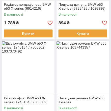
Радіатор кондиціонера BMW
Подушка двигуна BMW e53
e53 X-series (6914216)
X-series (6758428 / 1096996)
В наявності
В наявності
1 788
894
₴
₴
Купити
Купити
Віськомуфта BMW e53 X-
Натягувач ременя BMW e53
series (1745134 / 7505302)
X-series
В наявності
В наявності