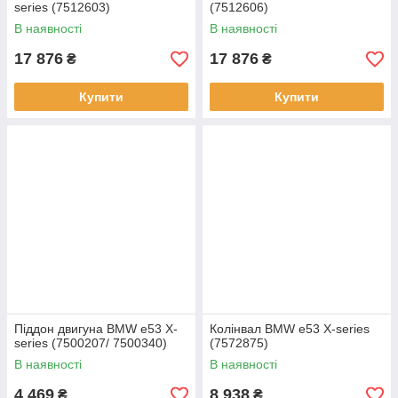
series (7512603)
(7512606)
В наявності
В наявності
17 876
17 876
₴
₴
Купити
Купити
Піддон двигуна BMW e53 X-
Колінвал BMW e53 X-series
series (7500207/ 7500340)
(7572875)
В наявності
В наявності
4 469
8 938
₴
₴