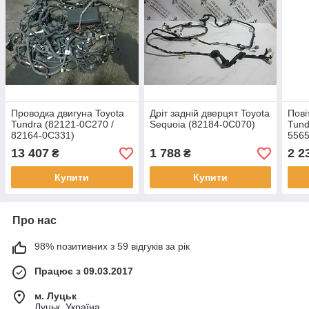
Проводка двигуна Toyota
Дріт задній дверцят Toyota
Пові
Tundra (82121-0C270 /
Sequoia (82184-0C070)
Tund
82164-0C331)
5565
13 407
1 788
2 2
₴
₴
Купити
Купити
Про нас
98% позитивних з 59 відгуків за рік
Працює з 09.03.2017
м. Луцьк
Луцьк, Україна