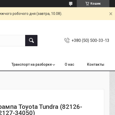
Кошик
жчого робочого дня (завтра, 10.08).
+380 (50) 500-33-13
Транспорт на разборке
О нас
Контакты
ампа Toyota Tundra (82126-
82127-34050)