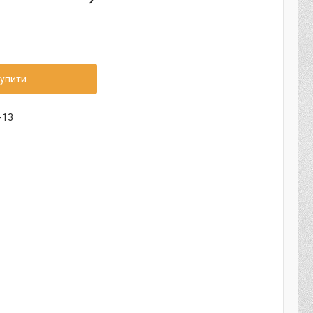
упити
-13