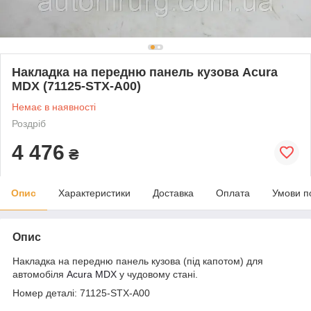
Накладка на передню панель кузова Acura
MDX (71125-STX-A00)
Немає в наявності
Роздріб
4 476
₴
Опис
Характеристики
Доставка
Оплата
Умови п
Опис
Накладка на передню панель кузова (під капотом) для
автомобіля
Acura MDX
у чудовому стані.
Номер деталі: 71125-STX-A00