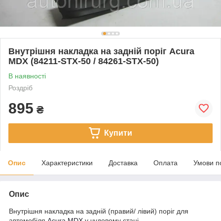
Внутрішня накладка на задній поріг Acura
MDX (84211-STX-50 / 84261-STX-50)
В наявності
Роздріб
895
₴
Купити
Опис
Характеристики
Доставка
Оплата
Умови п
Опис
Внутрішня накладка на задній (правий/ лівий) поріг для
автомобіля
Acura MDX
у чудовому стані.