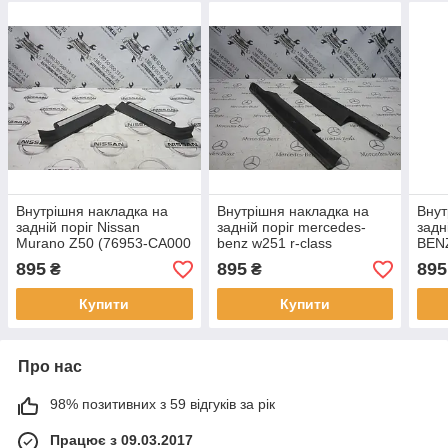
Внутрішня накладка на
Внутрішня накладка на
Внут
задній поріг Nissan
задній поріг mercedes-
задн
Murano Z50 (76953-CA000
benz w251 r-class
BENZ
/ 76954-CA000)
(A2516800235 /
(A16
895
895
895
₴
₴
A2516800535)
Купити
Купити
Про нас
98% позитивних з 59 відгуків за рік
Працює з 09.03.2017