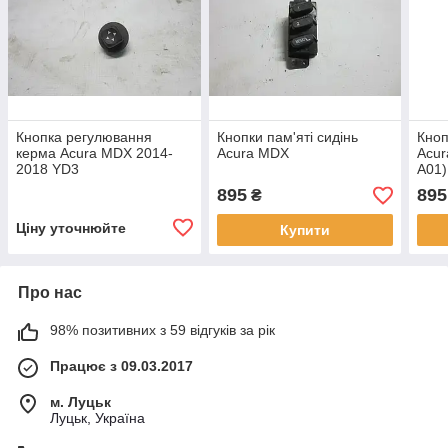
Кнопка регулювання
Кнопки пам'яті сидінь
Кноп
керма Acura MDX 2014-
Acura MDX
Acur
2018 YD3
A01)
895
895
₴
Ціну уточнюйте
Купити
Про нас
98% позитивних з 59 відгуків за рік
Працює з 09.03.2017
м. Луцьк
Луцьк, Україна