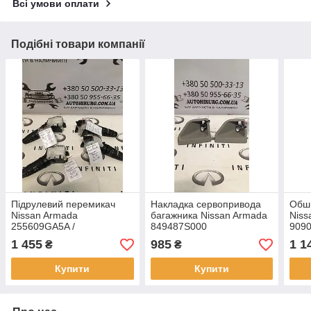
Всі умови оплати
Подібні товари компанії
Підрулевий перемикач
Накладка сервопривода
Обши
Nissan Armada
багажника Nissan Armada
Niss
255609GA5A /
849487S000
909
25260CA000
1 455
985
1 1
₴
₴
Купити
Купити