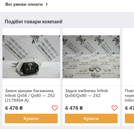
Всі умови оплати
Подібні товари компанії
Замок кришки багажника
Задня емблема Infiniti
Пові
Infiniti Qx56 / Qx80 — Z62
Qx56/Qx80 — Z62
пере
(2178404-A)
Infi
4 476
4 476
4 4
₴
₴
Купити
Купити