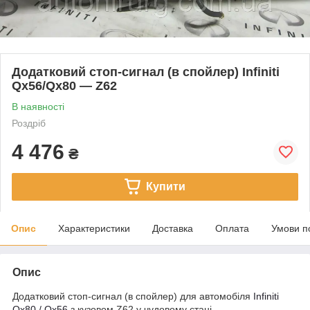
Додатковий стоп-сигнал (в спойлер) Infiniti
Qx56/Qx80 — Z62
В наявності
Роздріб
4 476
₴
Купити
Опис
Характеристики
Доставка
Оплата
Умови п
Опис
Додатковий стоп-сигнал (в спойлер) для автомобіля
Infiniti
Qx80 / Qx56
з кузовом Z62 у чудовому стані.