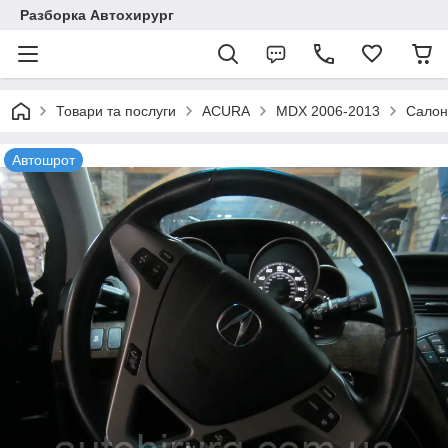
Разборка Автохирург
Товари та послуги
ACURA
MDX 2006-2013
Сало
Автошрот