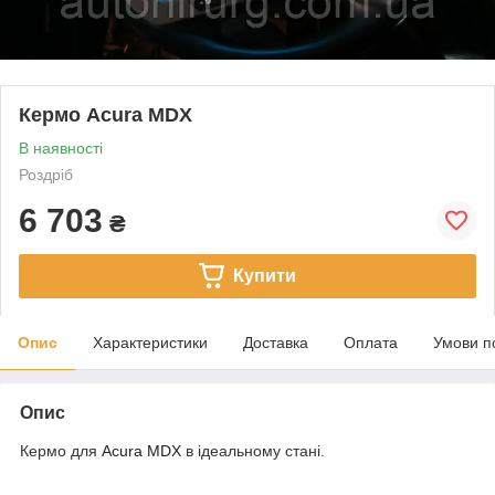
Кермо Acura MDX
В наявності
Роздріб
6 703
₴
Купити
Опис
Характеристики
Доставка
Оплата
Умови п
Опис
Кермо для
Acura MDX
в ідеальному стані.