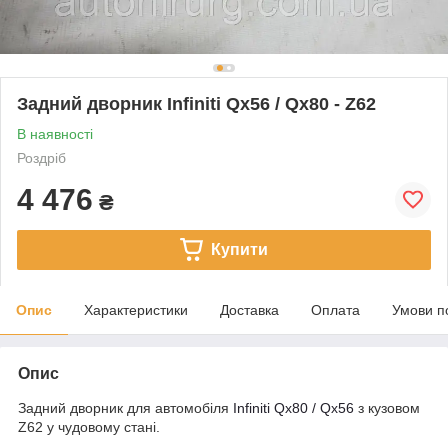
Задний дворник Infiniti Qx56 / Qx80 - Z62
В наявності
Роздріб
4 476
₴
Купити
Опис
Характеристики
Доставка
Оплата
Умови п
Опис
Задний дворник для автомобіля
Infiniti Qx80 / Qx56
з кузовом
Z62 у чудовому стані.