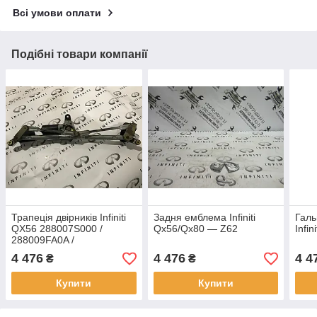
Всі умови оплати
Подібні товари компанії
Трапеція двірників Infiniti
Задня емблема Infiniti
Галь
QX56 288007S000 /
Qx56/Qx80 — Z62
Infi
288009FA0A /
28800ZH30A
4 476
4 476
4 4
₴
₴
Купити
Купити