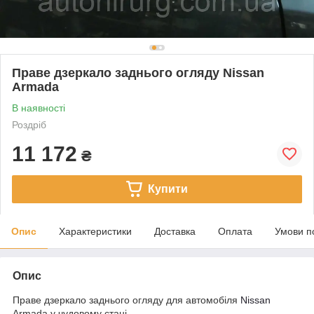
Праве дзеркало заднього огляду Nissan
Armada
В наявності
Роздріб
11 172
₴
Купити
Опис
Характеристики
Доставка
Оплата
Умови п
Опис
Праве дзеркало заднього огляду для автомобіля
Nissan
Armada у чудовому стані.