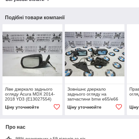
Подібні товари компанії
Ліве дзеркало заднього
Зовнішнє дзеркало
Прав
огляду Acura MDX 2014-
заднього огляду на
огля
2018 YD3 (E13027554)
запчастини bmw e65/e66
7-series
Ціну уточнюйте
Ціну уточнюйте
Цін
Про нас
98% позитивних з 59 відгуків за рік