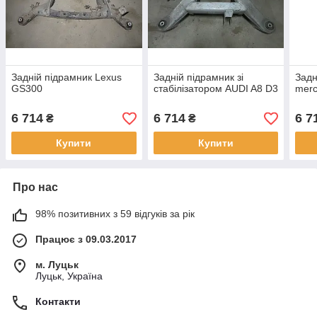
Задній підрамник Lexus
Задній підрамник зі
Задн
GS300
стабілізатором AUDI A8 D3
merc
6 714
6 714
6 7
₴
₴
Купити
Купити
Про нас
98% позитивних з 59 відгуків за рік
Працює з 09.03.2017
м. Луцьк
Луцьк, Україна
Контакти