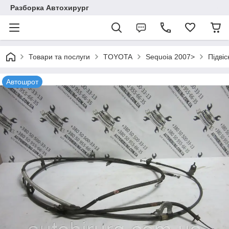
Разборка Автохирург
Товари та послуги
TOYOTA
Sequoia 2007>
Підвіс
Автошрот