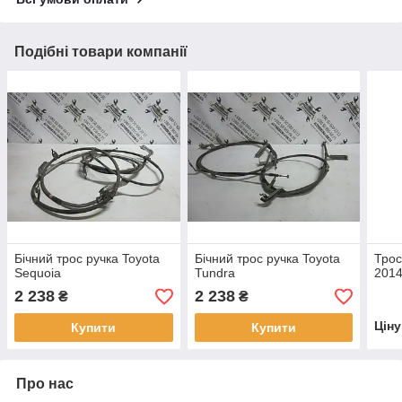
Подібні товари компанії
Бічний трос ручка Toyota
Бічний трос ручка Toyota
Трос
Sequoia
Tundra
201
2 238
2 238
₴
₴
Цін
Купити
Купити
Про нас