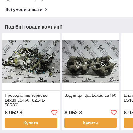
Всі умови оплати
Подібні товари компанії
Проводка під торпедо
Задня цапфа Lexus LS460
Блок
Lexus LS460 (82141-
LS46
50R30)
8 952
8 952
8 9
₴
₴
Купити
Купити