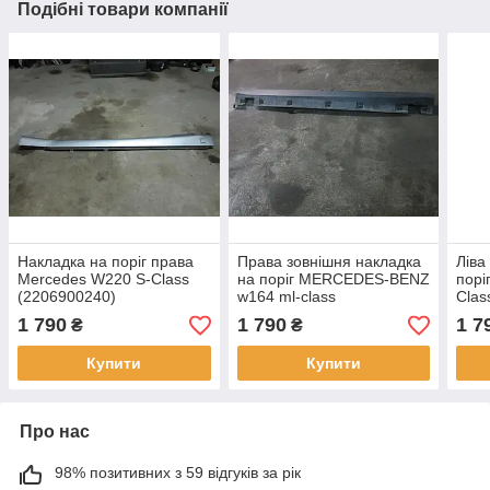
Подібні товари компанії
Накладка на поріг права
Права зовнішня накладка
Ліва
Mercedes W220 S-Class
на поріг MERCEDES-BENZ
порі
(2206900240)
w164 ml-class
Clas
(A1646900840)
1 790
1 790
1 7
₴
₴
Купити
Купити
Про нас
98% позитивних з 59 відгуків за рік