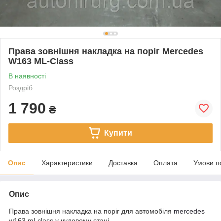
Права зовнішня накладка на поріг Mercedes
W163 ML-Class
В наявності
Роздріб
1 790
₴
Купити
Опис
Характеристики
Доставка
Оплата
Умови п
Опис
Права зовнішня накладка на поріг для автомобіля
mercedes
w163 ml-сlass у чудовому стані.