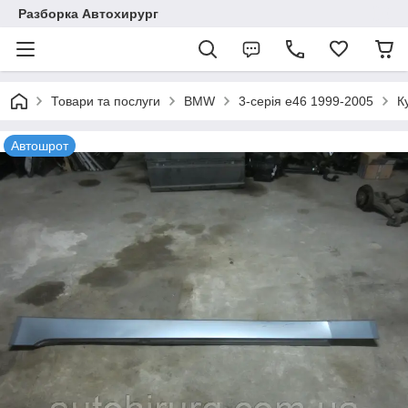
Разборка Автохирург
Товари та послуги
BMW
3-серія e46 1999-2005
К
Автошрот