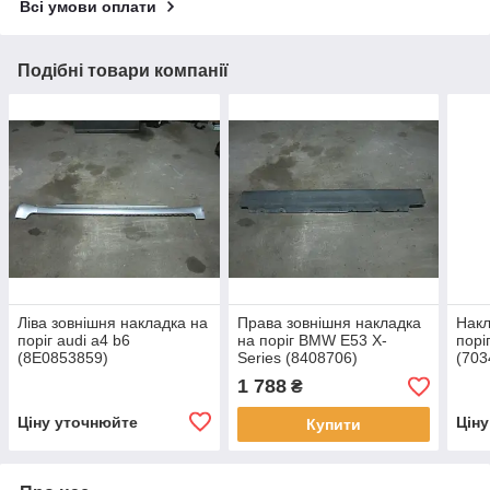
Всі умови оплати
Подібні товари компанії
Ліва зовнішня накладка на
Права зовнішня накладка
Накл
поріг audi a4 b6
на поріг BMW E53 X-
порі
(8E0853859)
Series (8408706)
(703
7074
1 788
₴
Ціну уточнюйте
Цін
Купити