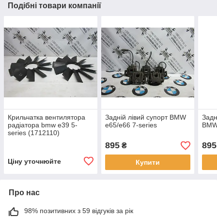
Подібні товари компанії
Крильчатка вентилятора
Задній лівий супорт BMW
Задн
радіатора bmw e39 5-
e65/e66 7-series
BMW 
series (1712110)
895
895
₴
Ціну уточнюйте
Купити
Про нас
98% позитивних з 59 відгуків за рік