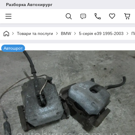
Разборка Автохирург
Товари та послуги
BMW
5-серія e39 1995-2003
П
Автошрот