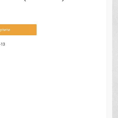
упити
-13