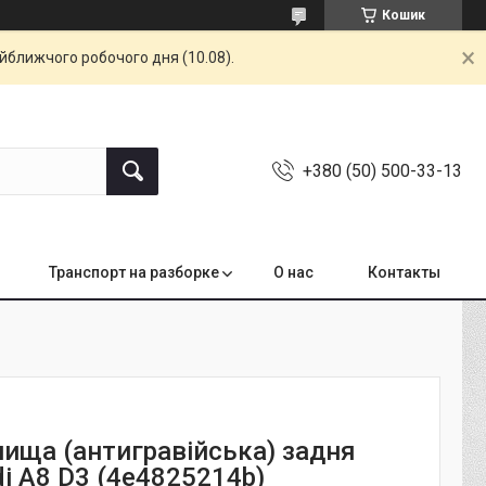
Кошик
айближчого робочого дня (10.08).
+380 (50) 500-33-13
Транспорт на разборке
О нас
Контакты
нища (антигравійська) задня
i A8 D3 (4e4825214b)