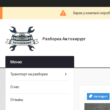
Зараз у компанії неро
Разборка Автохирург
Транспорт на разборке
О нас
Автошрот
Отзывы