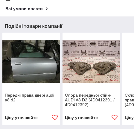
Всі умови оплати
Подібні товари компанії
Передні права двері audi
Опора передньої стійки
Скло
a8 d2
AUDI A8 D2 (4D0412391 /
прав
4D0412392)
(4D0
Ціну уточнюйте
Ціну уточнюйте
Цін