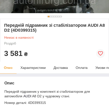
Передній підрамник зі стабілізатором AUDI A8
D2 (4D0399315)
Немає в наявності
Роздріб
3 581
₴
Опис
Характеристики
Доставка
Оплата
Умови п
Опис
Передній підрамник у комплекті зі стабілізатором для
автомобіля
AUDI
A8 D2 у чудовому стані.
Номер деталі: 4D0399315