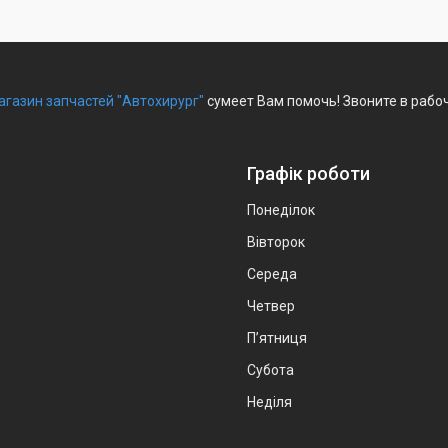
агазин запчастей "Автохирург"
сумеет Вам помочь! Звоните в рабо
Графік роботи
Понеділок
Вівторок
Середа
Четвер
Пʼятниця
Субота
Неділя