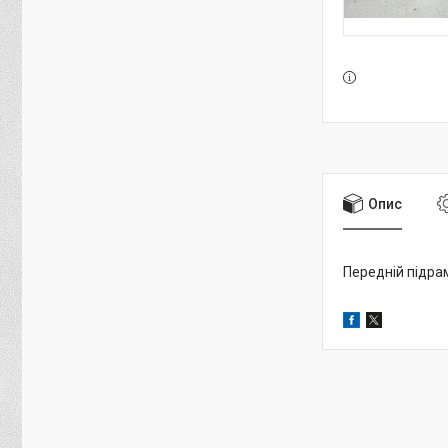
Опис
Передній підра