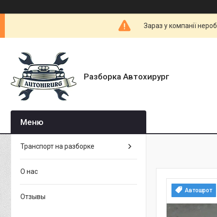
Зараз у компанії неро
Разборка Автохирург
Транспорт на разборке
О нас
Автошрот
Отзывы