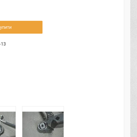
упити
-13