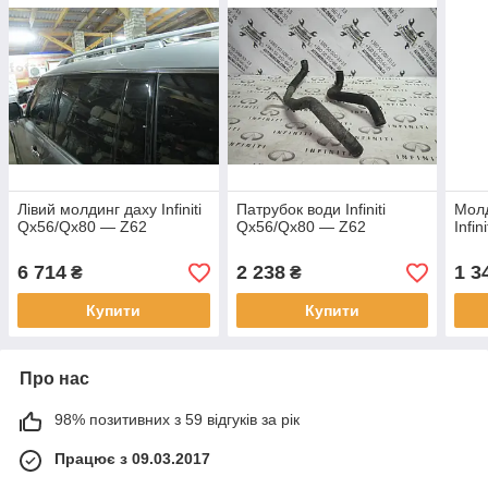
Лівий молдинг даху Infiniti
Патрубок води Infiniti
Молд
Qx56/Qx80 — Z62
Qx56/Qx80 — Z62
Infin
6 714
2 238
1 3
₴
₴
Купити
Купити
Про нас
98% позитивних з 59 відгуків за рік
Працює з 09.03.2017