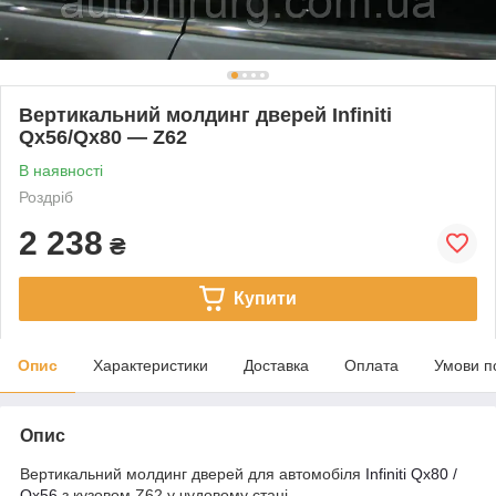
Вертикальний молдинг дверей Infiniti
Qx56/Qx80 — Z62
В наявності
Роздріб
2 238
₴
Купити
Опис
Характеристики
Доставка
Оплата
Умови п
Опис
Вертикальний молдинг дверей для автомобіля
Infiniti Qx80 /
Qx56
з кузовом Z62 у чудовому стані.