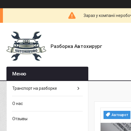
Зараз у компанії неробо
Разборка Автохирург
Транспорт на разборке
О нас
Автошрот
Отзывы