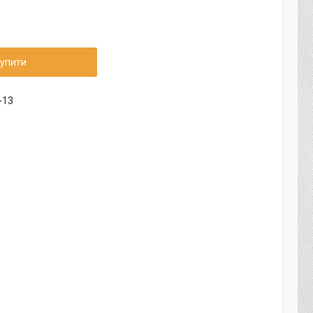
упити
-13