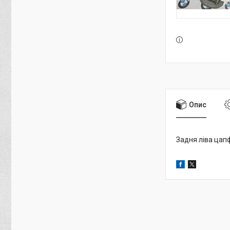
Опис
Задня ліва цап