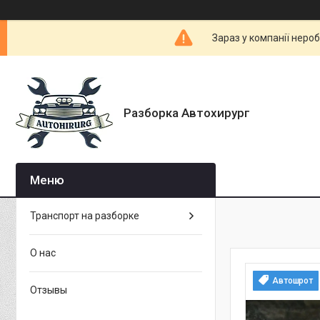
Зараз у компанії неро
Разборка Автохирург
Транспорт на разборке
О нас
Автошрот
Отзывы