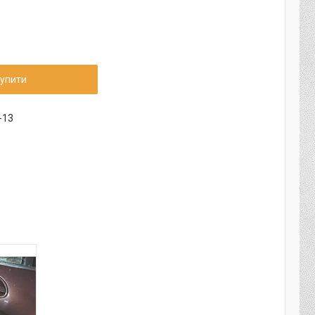
упити
-13