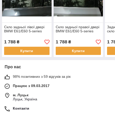
Скло задньої лівої двері
Скло задньої правої двері
Задн
BMW E61/Е60 5-series
BMW E61/Е60 5-series
скло
1 788
1 788
1 7
₴
₴
Купити
Купити
Про нас
98% позитивних з 59 відгуків за рік
Працює з 09.03.2017
м. Луцьк
Луцьк, Україна
Контакти